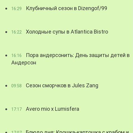
Клубничный сезон в Dizengof/99
16:29
Холодные супы в Atlantica Bistro
16:22
Пора андерсонить: День защиты детей в
16:16
Андерсон
Сезон сморчков в Jules Zang
09:58
Avero mio x Lumisfera
17:17
Блюдо дня: Крошка-картошка с крабом и
17:07