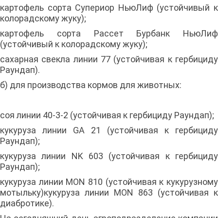
картофель сорта Супериор НьюЛиф (устойчивый к
колорадскому жуку);
картофель сорта Рассет Бурбанк НьюЛиф
(устойчивый к колорадскому жуку);
сахарная свекла линии 77 (устойчивая к гербициду
Раундап).
б) для производства кормов для животных:
соя линии 40-3-2 (устойчивая к гербициду Раундап);
кукуруза линии GA 21 (устойчивая к гербициду
Раундап);
кукуруза линии NK 603 (устойчивая к гербициду
Раундап);
кукуруза линии MON 810 (устойчивая к кукурузному
мотыльку)кукуруза линии MON 863 (устойчивая к
диабротике).