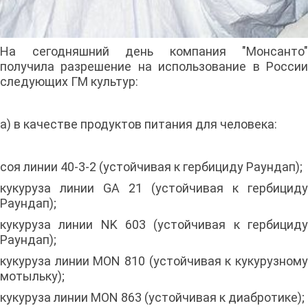
На сегодняшний день компания "Монсанто"
получила разрешение на использование в России
следующих ГМ культур:
а) в качестве продуктов питания для человека:
соя линии 40-3-2 (устойчивая к гербициду Раундап);
кукуруза линии GA 21 (устойчивая к гербициду
Раундап);
кукуруза линии NK 603 (устойчивая к гербициду
Раундап);
кукуруза линии MON 810 (устойчивая к кукурузному
мотыльку);
кукуруза линии MON 863 (устойчивая к диабротике);