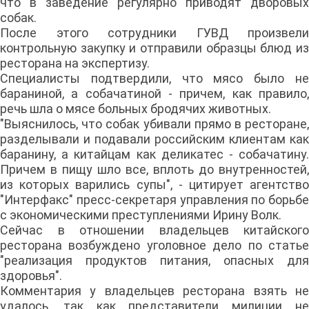
что в заведение регулярно приводят дворовых
собак.
После этого сотрудники ГУВД произвели
контрольную закупку и отправили образцы блюд из
ресторана на экспертизу.
Специалисты подтвердили, что мясо было не
бараниной, а собачатиной - причем, как правило,
речь шла о мясе больных бродячих животных.
"Выяснилось, что собак убивали прямо в ресторане,
разделывали и подавали российским клиентам как
баранину, а китайцам как деликатес - собачатину.
Причем в пищу шло все, вплоть до внутренностей,
из которых варились супы", - цитирует агентство
"Интерфакс" пресс-секретаря управления по борьбе
с экономическими преступлениями Ирину Волк.
Сейчас в отношении владельцев китайского
ресторана возбуждено уголовное дело по статье
"реализация продуктов питания, опасных для
здоровья".
Комментария у владельцев ресторана взять не
удалось, так как представители милиции не