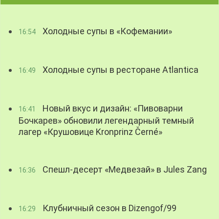
Холодные супы в «Кофемании»
16:54
Холодные супы в ресторане Atlantica
16:49
Новый вкус и дизайн: «Пивоварни
16:41
Бочкарев» обновили легендарный темный
лагер «Крушовице Kronprinz Černé»
Спешл-десерт «Медвезай» в Jules Zang
16:36
Клубничный сезон в Dizengof/99
16:29