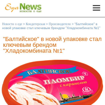
Меню
Новости о еде
>
Кондитерская
>
Производители
>
"Балтийское" в
новой упаковке стал ключевым брендом "Хладокомбината №1"
"Балтийское" в новой упаковке стал
ключевым брендом
"Хладокомбината №1"