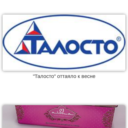
"Талосто" оттаяло к весне