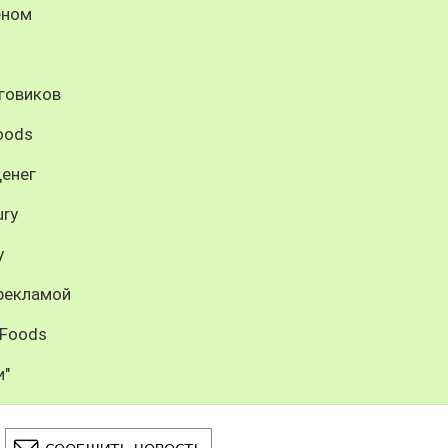
еном
оговиков
oods
денег
ury
y
рекламой
 Foods
и"