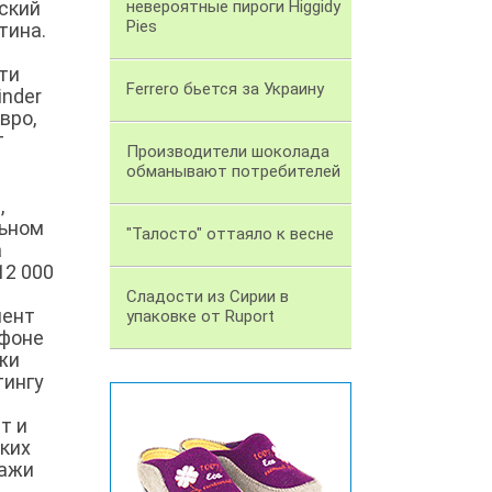
нский
невероятные пироги Higgidy
Pies
тина.
ти
Ferrero бьется за Украину
inder
вро,
т
Производители шоколада
обманывают потребителей
,
льном
"Талосто" оттаяло к весне
а
12 000
Сладости из Сирии в
мент
упаковке от Ruport
 фоне
жи
тингу
т и
ских
дажи