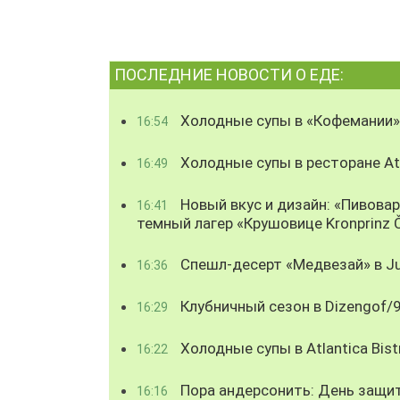
ПОСЛЕДНИЕ НОВОСТИ О ЕДЕ:
Холодные супы в «Кофемании»
16:54
Холодные супы в ресторане Atl
16:49
Новый вкус и дизайн: «Пивова
16:41
темный лагер «Крушовице Kronprinz 
Спешл-десерт «Медвезай» в Ju
16:36
Клубничный сезон в Dizengof/
16:29
Холодные супы в Atlantica Bist
16:22
Пора андерсонить: День защи
16:16