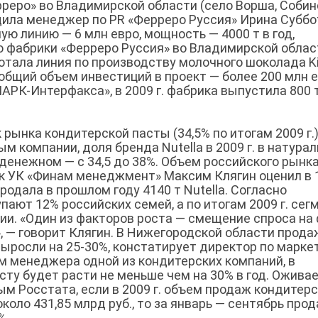
рреро» во Владимирской области (село Ворша, Соби
общила менеджер по PR «Ферреро Руссия» Ирина Суббо
ю линию — 6 млн евро, мощность — 4000 т в год,
о фабрики «Ферреро Руссия» во Владимирской облас
аботала линия по производству молочного шоколада K
, общий объем инвестиций в проект — более 200 млн е
РК-Интерфакса», в 2009 г. фабрика выпустила 800 
рынка кондитерской пасты (34,5% по итогам 2009 г.)
м компании, доля бренда Nutella в 2009 г. в натура
 денежном — с 34,5 до 38%. Объем российского рынк
ик УК «Финам менеджмент» Максим Клягин оценил в 
родала в прошлом году 4140 т Nutella. Согласно
пают 12% российских семей, а по итогам 2009 г. сег
ии. «Один из факторов роста — смещение спроса на
, — говорит Клягин. В Нижегородской области прода
ыросли на 25-30%, констатирует директор по марке
м менеджера одной из кондитерских компаний, в
сту будет расти не меньше чем на 30% в год. Оживае
ым Росстата, если в 2009 г. объем продаж кондитер
около 431,85 млрд руб., то за январь — сентябрь про
%.