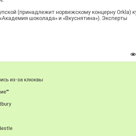
упской (принадлежит норвежскому концерну Orkla) к
 «Академия шоколада» и «Вкуснятина»). Эксперты
улись из-за клюквы
ие""
dbury
estle