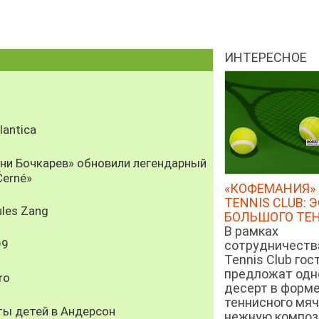
ИНТЕРЕСНОЕ
antica
рни Бочкарев» обновили легендарный
Černé»
«КОФЕМАНИЯ» 
TENNIS CLUB: 
les Zang
БОЛЬШОГО ТЕ
В рамках
99
сотрудничеств
Tennis Club гос
предложат од
ro
десерт в форм
теннисного мяч
ты детей в Андерсон
нежную компози