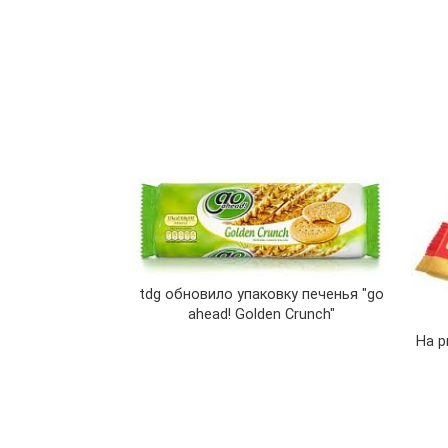
tdg обновило упаковку печенья "go
ahead! Golden Crunch"
На р