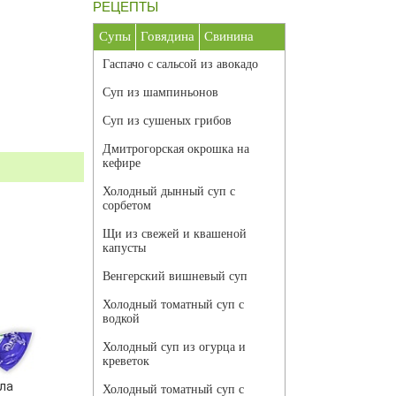
РЕЦЕПТЫ
Супы
Говядина
Свинина
Гаспачо с сальсой из авокадо
Суп из шампиньонов
Суп из сушеных грибов
Дмитрогорская окрошка на
кефире
Холодный дынный суп с
сорбетом
Щи из свежей и квашеной
капусты
Венгерский вишневый суп
Холодный томатный суп с
водкой
Холодный суп из огурца и
креветок
ала
Холодный томатный суп с