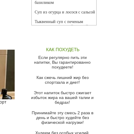
базиликом
Суп из огурца и лосося с сальсой
Тыквенный суп с печеным
чесноком и томатной сальсой
Грибной суп
Томатный суп с кремом из
КАК ПОХУДЕТЬ
красного перца
Если регулярно пить эти
Парижский луковый суп
напитки, Вы гарантированно
похудеете!
Суп из спаржи и горошка с
сыром пармезан
Как сжечь лишний жир без
спортзала и диет!
Суп-крем из цветной капусты
Этот напиток быстро сжигает
Французский луковый суп
избыток жира на вашей талии и
орт
бедрах!
Суп из баклажанов с моцареллой
и гремолатой
Принимайте эту смесь 2 раза в
Грибной крем-суп с кростини с
день и быстро худейте без
козьим сыром
физической нагрузки!
Суп мисо с зеленым луком и
Худеем без особых усилий,