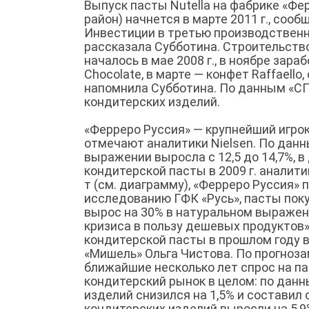
Выпуск пасты Nutella на фабрике «Фе
район) начнется в марте 2011 г., со
Инвестиции в третью производственну
рассказала Субботина. Строительств
началось в мае 2008 г., в ноябре зар
Chocolate, в марте — конфет Raffaello
напомнила Субботина. По данным «СПА
кондитерских изделий.
«Ферреро Руссия» — крупнейший игрок 
отмечают аналитики Nielsen. По данны
выражении выросла с 12,5 до 14,7%, в
кондитерской пасты в 2009 г. аналит
т (см. диаграмму), «Ферреро Руссия» п
исследованию ГФК «Русь», пасты поку
вырос на 30% в натуральном выражен
кризиса в пользу дешевых продуктов»
кондитерской пасты в прошлом году в
«Мишель» Ольга Чистова. По прогноза
ближайшие несколько лет спрос на па
кондитерский рынок в целом: по данн
изделий снизился на 1,5% и составил 
кондитерских изделий выросли на 5,9