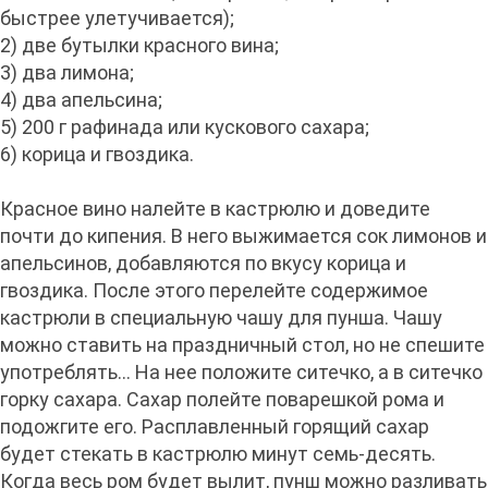
быстрее улетучивается);
2) две бутылки красного вина;
3) два лимона;
4) два апельсина;
5) 200 г рафинада или кускового сахара;
6) корица и гвоздика.
Красное вино налейте в кастрюлю и доведите
почти до кипения. В него выжимается сок лимонов и
апельсинов, добавляются по вкусу корица и
гвоздика. После этого перелейте содержимое
кастрюли в специальную чашу для пунша. Чашу
можно ставить на праздничный стол, но не спешите
употреблять… На нее положите ситечко, а в ситечко
горку сахара. Сахар полейте поварешкой рома и
подожгите его. Расплавленный горящий сахар
будет стекать в кастрюлю минут семь-десять.
Когда весь ром будет вылит, пунш можно разливать