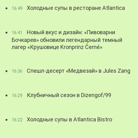
Холодные супы в ресторане Atlantica
16:49
Новый вкус и дизайн: «Пивоварни
16:41
Бочкарев» обновили легендарный темный
лагер «Крушовице Kronprinz Černé»
Спешл-десерт «Медвезай» в Jules Zang
16:36
Клубничный сезон в Dizengof/99
16:29
Холодные супы в Atlantica Bistro
16:22