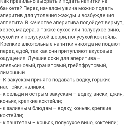
Как правильно выбрать и подать напитки на
банкете? Перед началом ужина можно подать
аперитив для утоления жажды и возбуждения
аппетита. В качестве аперитива подойдет вермут,
херес, мадера, а также сухое или полусухое вино,
сухой или полусухой шерри, полусухой коктейль.
Крепкие алкогольные напитки никогда не подают
перед едой, так как они притупляют вкусовые
ощущения. Лучшие соки для аперитива –
апельсиновый, гранатовый, грейпфрутовый,
лимонный.
- К закускам принято подавать водку, горькие
настойки, наливки;
- к сельди и острым закускам – водку, виски, джин,
коньяк, крепкие коктейли;
- к заливным блюдам – водку, коньяк, крепкие
коктейли;
- к паштетам – коньяк, полусухое вино, коктейли;