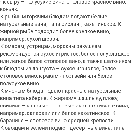
- к сыру – полусухие вина, столовое красное вино,
коньяк.
К рыбным горячим блюдам подают белые
натуральные вина, типа рислинг, кахетинское. К
жирной рыбе подходит более крепкое вино,
например, сухой шерри.
К омарам, устрицам, морским ракушкам
рекомендуется сухое игристое, белое полусладкое
или легкое белое столовое вино, а также шато-икем:
к блюдам из лангуста – сухое игристое, белое
столовое вино; к ракам - портвейн или белое
полусухое вино.
К мясным блюда подают красные натуральные
вина типа каберне. К жирному шашлыку, плову,
свинине – красные столовые экстрактивные вина,
например, саперави или белое кахетинское. К
баранине – столовое вино средней крепости.
К овощам и зелени подают десертные вина, типа