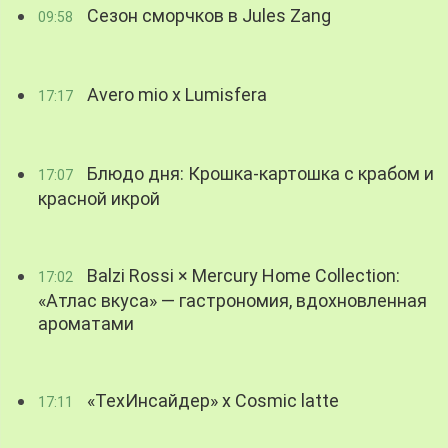
Сезон сморчков в Jules Zang
09:58
Avero mio x Lumisfera
17:17
Блюдо дня: Крошка-картошка с крабом и
17:07
красной икрой
Balzi Rossi × Mercury Home Collection:
17:02
«Атлас вкуса» — гастрономия, вдохновленная
ароматами
«ТехИнсайдер» х Cosmic latte
17:11