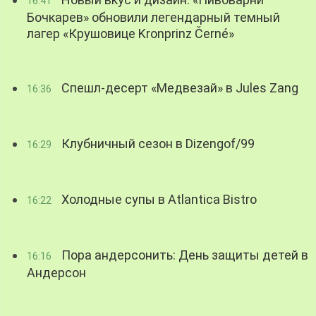
16:41
Бочкарев» обновили легендарный темный
лагер «Крушовице Kronprinz Černé»
Спешл-десерт «Медвезай» в Jules Zang
16:36
Клубничный сезон в Dizengof/99
16:29
Холодные супы в Atlantica Bistro
16:22
Пора андерсонить: День защиты детей в
16:16
Андерсон