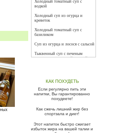
Холодный томатный суп с
водкой
Холодный суп из огурца и
креветок
Холодный томатный суп с
базиликом
Суп из огурца и лосося с сальсой
Тыквенный суп с печеным
чесноком и томатной сальсой
Грибной суп
Томатный суп с кремом из
КАК ПОХУДЕТЬ
красного перца
Если регулярно пить эти
Парижский луковый суп
напитки, Вы гарантированно
похудеете!
Суп из спаржи и горошка с
сыром пармезан
Как сжечь лишний жир без
ьных
спортзала и диет!
Суп-крем из цветной капусты
Этот напиток быстро сжигает
Французский луковый суп
избыток жира на вашей талии и