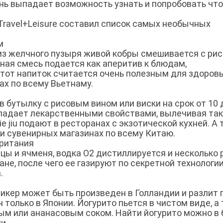
нь выпадает возможность узнать и попробовать что
ravel+Leisure составил список самых необычных
м
 из желчного пузыря живой кобры смешивается с ри
ная смесь подается как аперитив к блюдам,
тот напиток считается очень полезным для здоровь
ах по всему Вьетнаму.
 бутылку с рисовым вином или виски на срок от 10 
обладает лекарственными свойствами, вылечивая та
jie jiu подают в ресторанах с экзотической кухней. А 
и сувенирных магазинах по всему Китаю.
британия
ы и ячменя, водка О2 дистиллируется и несколько 
е, после чего ее газируют по секретной технологии
.
ликер может быть произведен в Голландии и разлит 
 только в Японии. Йогурито пьется в чистом виде, а 
м или ананасовым соком. Найти йогурито можно в 
и.