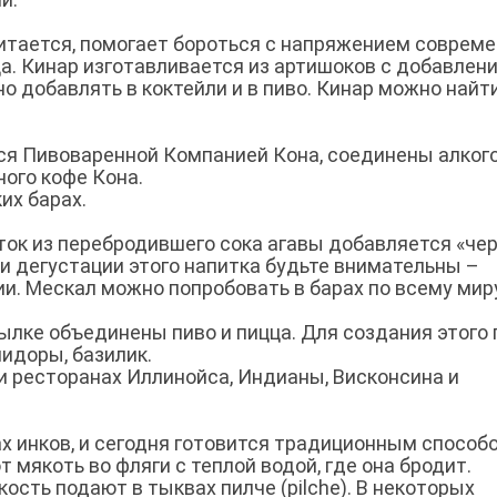
читается, помогает бороться с напряжением соврем
а. Кинар изготавливается из артишоков с добавлен
но добавлять в коктейли и в пиво. Кинар можно найт
ся Пивоваренной Компанией Кона, соединены алкого
ного кофе Кона.
их барах.
ток из перебродившего сока агавы добавляется «чер
ри дегустации этого напитка будьте внимательны –
и. Мескал можно попробовать в барах по всему миру
тылке объединены пиво и пицца. Для создания этого 
мидоры, базилик.
и ресторанах Иллинойса, Индианы, Висконсина и
х инков, и сегодня готовится традиционным способ
мякоть во фляги с теплой водой, где она бродит.
ть подают в тыквах пилче (pilche). В некоторых