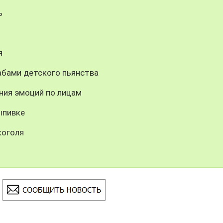
ь
я
бами детского пьянства
ния эмоций по лицам
ыпивке
коголя