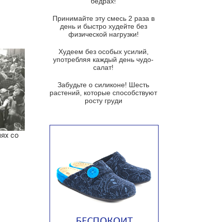
бедрах!
Суп из баклажанов с моцареллой
и гремолатой
Принимайте эту смесь 2 раза в
Грибной крем-суп с кростини с
день и быстро худейте без
козьим сыром
физической нагрузки!
Суп мисо с зеленым луком и
Худеем без особых усилий,
тофу
употребляя каждый день чудо-
салат!
Суп из помидоров черри с песто
из рукколы
Забудьте о силиконе! Шесть
растений, которые способствуют
Португальский чесночный суп с
росту груди
яйцом
Авголемоно
иях со
Том ям с тофу
Ирландский картофельный суп
Суп из пастернака
Пряный морковный суп во время
зимних холодов
Тосканский фасолевый суп