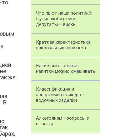
-то
Что пьют наши политики:
Путин любит пиво,
депутаты – виски
совым
Краткая характеристика
я.
алкогольных напитков
дней
Какие алкогольные
кие
напитки можно смешивать
так же
Классификация и
ассортимент ликеро-
раз
водочных изделий
. В
Алкоголизм - вопросы и
по
ответы
так
барах,