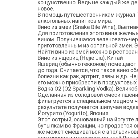
кощунственно. Ведь не каждый же де
новое.
В помощь путешественникам журнал T
алкогольных напитков мира.
Вино из змеи (Snake Bile Wine), Вьетна
Для приготовления этого вина желчь
вином. Получившаяся зеленовато-чер
приготовленным из остальной змеи. Э
Найти вино из змей можно в ресторан
Вино из ящериц (Hejie Jiu), Китай
Ящериц (обычно гекконов) помещают в
до года. Считается, что такое вино 
болезни как рак, артрит, язвы и др. He
его можно приобрести в продуктовых 
Водка О2 (O2 Sparkling Vodka), Велико
Сделанная из солодовой смеси пшениц
фильтруется в специальном медном чан
результате получается шипучая водка
Йогурито (Yogurito), Япония
Этот острый, основанный на йогурте 
бутылкам во Франции, но продается он
же может смешиваться с апельсиновы
ресторанах и магазинах по всей Япони