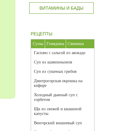
ВИТАМИНЫ И БАДЫ
РЕЦЕПТЫ
Супы
Говядина
Свинина
Гаспачо с сальсой из авокадо
Суп из шампиньонов
Суп из сушеных грибов
Дмитрогорская окрошка на
кефире
Холодный дынный суп с
сорбетом
Щи из свежей и квашеной
капусты
Венгерский вишневый суп