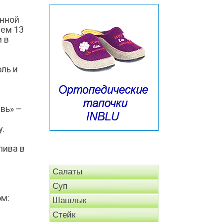
енной
ием 13
и в
ль и
вь» –
.
пива в
Салаты
Суп
ом:
Шашлык
Стейк