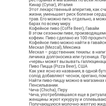
Кинар (Cynar), Италия
Этот лекарственный аперитив, как с
жизни, уменьшает риск болезни сердц
трав. Его можно пить отдельно, а мож
барах по всему миру.
Кофейное пиво (Coffe Beer), Гавайи
В этом сезонном пиве, производящем
кофеин. Пиво сделано из 100-процент
Кофейное пиво можно найти в гавайск
Мескал (Mezcal), Мексика
Мескал – родственник текилы: в напи
личинка долгоносика или гусеница. П
«червь» может вызывать галлюцинаци
Пиво Пицца (Pizza Beer), США
Как уже ясно из названия, в одной бу
солод добавляют чеснок, орегано, по
Найти пиво-пиццу можно в магазинах 
Пенсильвании.
Чича (Chicha), Перу
Чича, употреблявшаяся еще в ритуала
женщины жуют кукурузу и сплевывают 
Получающуюся молочно-желтую жидкос