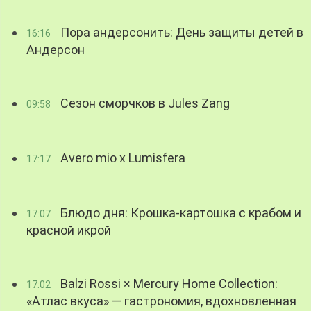
Пора андерсонить: День защиты детей в
16:16
Андерсон
Сезон сморчков в Jules Zang
09:58
Avero mio x Lumisfera
17:17
Блюдо дня: Крошка-картошка с крабом и
17:07
красной икрой
Balzi Rossi × Mercury Home Collection:
17:02
«Атлас вкуса» — гастрономия, вдохновленная