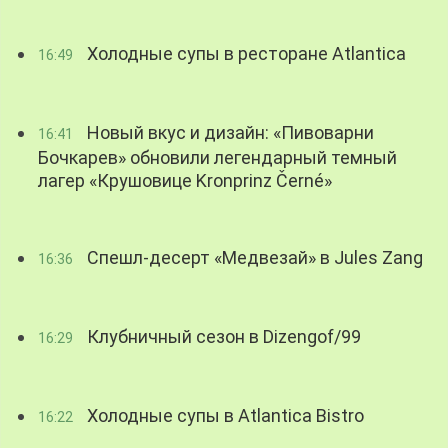
Холодные супы в ресторане Atlantica
16:49
Новый вкус и дизайн: «Пивоварни
16:41
Бочкарев» обновили легендарный темный
лагер «Крушовице Kronprinz Černé»
Спешл-десерт «Медвезай» в Jules Zang
16:36
Клубничный сезон в Dizengof/99
16:29
Холодные супы в Atlantica Bistro
16:22