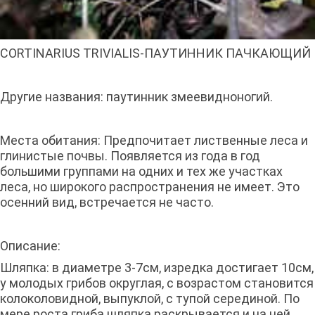
CORTINARIUS TRIVIALIS-ПАУТИННИК ПАЧКАЮЩИЙ
Другие названия: паутинник змеевидноногий.
Места обитания: Предпочитает лиственные леса и
глинистые почвы. Появляется из года в год
большими группами на одних и тех же участках
леса, но широкого распространения не имеет. Это
осенний вид, встречается не часто.
Описание:
Шляпка: в диаметре 3-7см, изредка достигает 10см,
у молодых грибов округлая, с возрастом становится
колоколовидной, выпуклой, с тупой серединой. По
мере роста гриба шляпка раскрывается и на ней