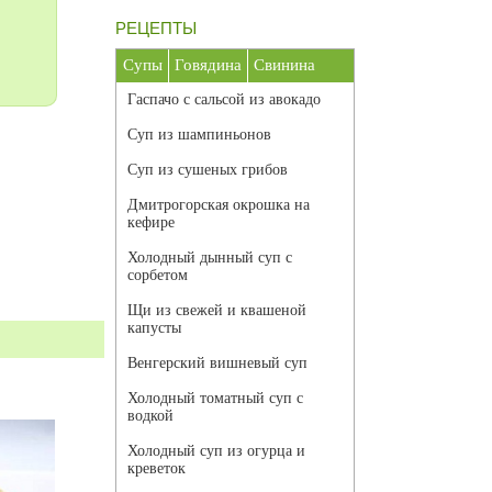
РЕЦЕПТЫ
Супы
Говядина
Свинина
Гаспачо с сальсой из авокадо
Суп из шампиньонов
Суп из сушеных грибов
Дмитрогорская окрошка на
кефире
Холодный дынный суп с
сорбетом
Щи из свежей и квашеной
капусты
Венгерский вишневый суп
Холодный томатный суп с
водкой
Холодный суп из огурца и
креветок