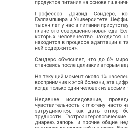
продуктов питания на основе пшенич
Профессор Дэйвид Сэндерс, конс
Галлампшира и Университете Шеффил
тысяч лет у нас в питании присутст
плане это совершенно новая еда. Есл
которых человечество находится н
находится в процессе адаптации к та
ней содержится».
Сэндерс объясняет, что до 6% миро
становясь после целиакии вторым в
На текущий момент около 1% населен
восприимчив к этой болезни, эта цифр
когда только один человек из восьми
Недавнее исследование, прове
чувствительность к глютену часто 
затрудняются, как дать отпор б
трудности. Гастроэнтерологически
диарею, запоры и прочие общие нед
онемение конечностей и анемия. Бол