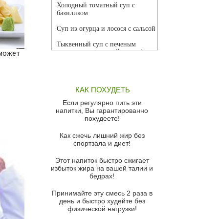
Холодный томатный суп с
базиликом
Суп из огурца и лосося с сальсой
Тыквенный суп с печеным
чесноком и томатной сальсой
 может
Грибной суп
Томатный суп с кремом из
КАК ПОХУДЕТЬ
красного перца
Если регулярно пить эти
Парижский луковый суп
напитки, Вы гарантированно
похудеете!
Суп из спаржи и горошка с
сыром пармезан
Как сжечь лишний жир без
спортзала и диет!
Суп-крем из цветной капусты
Этот напиток быстро сжигает
Французский луковый суп
избыток жира на вашей талии и
бедрах!
Суп из баклажанов с моцареллой
и гремолатой
Принимайте эту смесь 2 раза в
Грибной крем-суп с кростини с
день и быстро худейте без
козьим сыром
физической нагрузки!