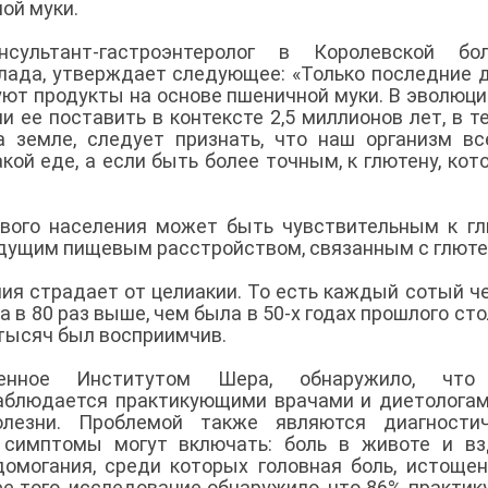
ной муки.
ультант-гастроэнтеролог в Королевской бол
ада, утверждает следующее: «Только последние 
вуют продукты на основе пшеничной муки. В эволюц
и ее поставить в контексте 2,5 миллионов лет, в т
а земле, следует признать, что наш организм в
кой еде, а если быть более точным, к глютену, кот
вого населения может быть чувствительным к гл
едущим пищевым расстройством, связанным с глют
ия страдает от целиакии. То есть каждый сотый ч
а в 80 раз выше, чем была в 50-х годах прошлого сто
 тысяч был восприимчив.
денное Институтом Шера, обнаружило, что
наблюдается практикующими врачами и диетологам
олезни. Проблемой также являются диагностич
е симптомы могут включать: боль в животе и вз
омогания, среди которых головная боль, истощен
ее того, исследование обнаружило, что 86% практи