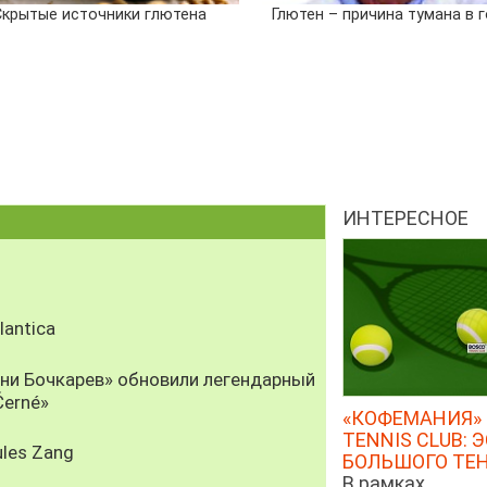
Скрытые источники глютена
Глютен – причина тумана в 
ИНТЕРЕСНОЕ
antica
рни Бочкарев» обновили легендарный
Černé»
«КОФЕМАНИЯ» 
TENNIS CLUB: 
les Zang
БОЛЬШОГО ТЕ
В рамках