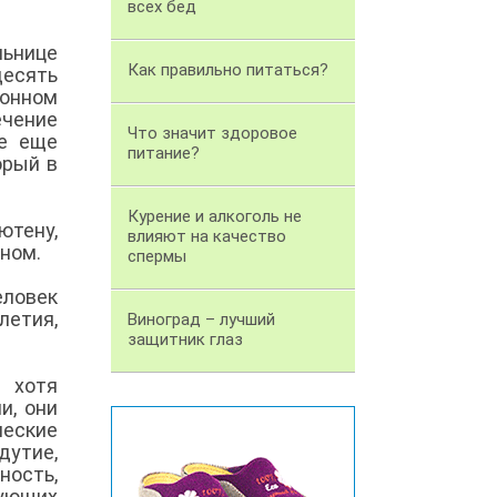
всех бед
ьнице
Как правильно питаться?
десять
ионном
ечение
Что значит здоровое
се еще
питание?
орый в
Курение и алкоголь не
ютену,
влияют на качество
еном.
спермы
еловек
летия,
Виноград – лучший
защитник глаз
 хотя
и, они
еские
дутие,
ность,
кующих