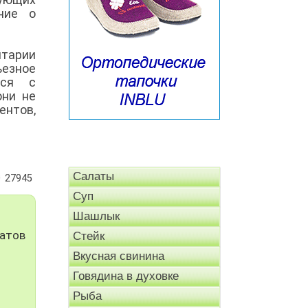
ние о
тарии
езное
ься с
они не
ентов,
Салаты
27945
Суп
Шашлык
матов
Стейк
Вкусная свинина
Говядина в духовке
Рыба