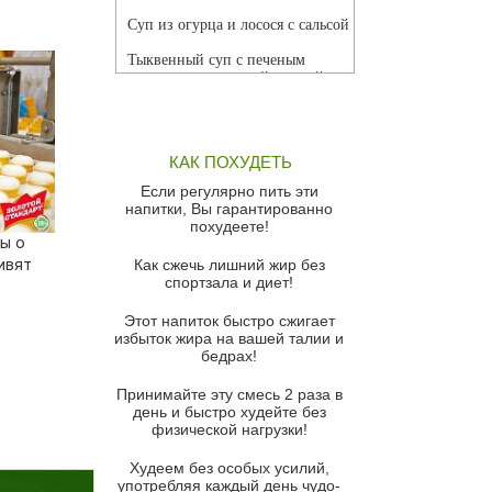
Суп из огурца и лосося с сальсой
Тыквенный суп с печеным
чесноком и томатной сальсой
Грибной суп
Томатный суп с кремом из
КАК ПОХУДЕТЬ
красного перца
Если регулярно пить эти
Парижский луковый суп
напитки, Вы гарантированно
похудеете!
Суп из спаржи и горошка с
ты о
сыром пармезан
ивят
Как сжечь лишний жир без
спортзала и диет!
Суп-крем из цветной капусты
Этот напиток быстро сжигает
Французский луковый суп
избыток жира на вашей талии и
бедрах!
Суп из баклажанов с моцареллой
и гремолатой
Принимайте эту смесь 2 раза в
Грибной крем-суп с кростини с
день и быстро худейте без
козьим сыром
физической нагрузки!
Суп мисо с зеленым луком и
Худеем без особых усилий,
тофу
употребляя каждый день чудо-