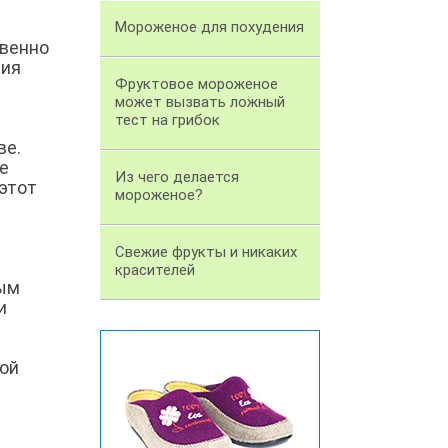
Мороженое для похудения
твенно
ния
Фруктовое мороженое
может вызвать ложный
тест на грибок
ве.
е
Из чего делается
 этот
мороженое?
Свежие фрукты и никаких
красителей
ным
и
кой