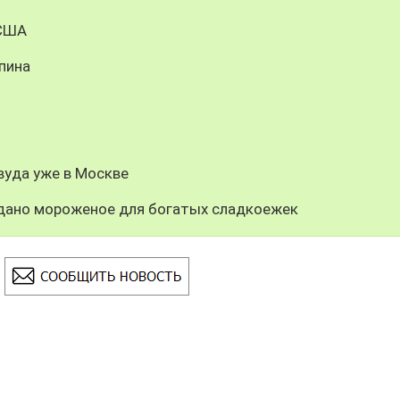
 США
пина
вуда уже в Москве
здано мороженое для богатых сладкоежек