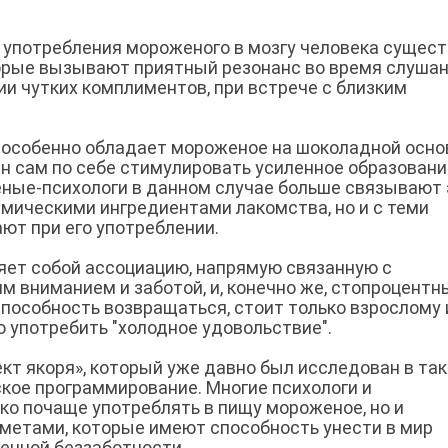
я употребления мороженого в мозгу человека сущес
торые вызывают приятный резонанс во время слуша
и чутких комплиментов, при встрече с близким
особенно обладает мороженое на шоколадной осно
ен сам по себе стимулировать усиленное образовани
ченые-психологи в данном случае больше связывают
имическими ингредиентами лакомства, но и с теми
ют при его употреблении.
ляет собой ассоциацию, напрямую связанную с
м вниманием и заботой, и, конечно же, стопроцент
пособность возвращаться, стоит только взрослому 
 употребить "холодное удовольствие".
кт якоря», который уже давно был исследован в та
ское программирование. Многие психологи и
ко почаще употреблять в пищу мороженое, но и
метами, которые имеют способность унести в мир
енной беззаботности.