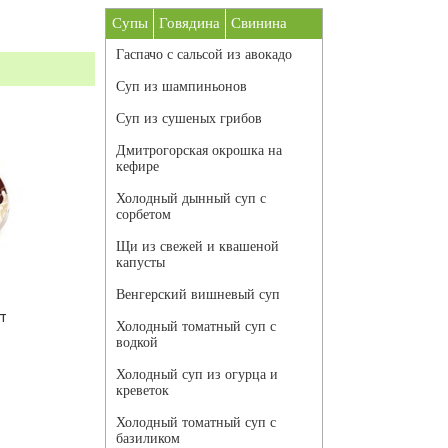
Супы
Говядина
Свинина
Гаспачо с сальсой из авокадо
Суп из шампиньонов
Суп из сушеных грибов
Дмитрогорская окрошка на
кефире
Холодный дынный суп с
сорбетом
Щи из свежей и квашеной
капусты
Венгерский вишневый суп
т
Холодный томатный суп с
водкой
Холодный суп из огурца и
креветок
Холодный томатный суп с
базиликом