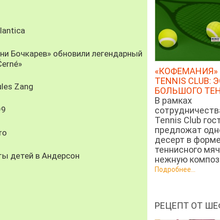
antica
рни Бочкарев» обновили легендарный
Černé»
«КОФЕМАНИЯ» 
TENNIS CLUB: 
les Zang
БОЛЬШОГО ТЕ
В рамках
99
сотрудничеств
Tennis Club гос
предложат од
ro
десерт в форм
теннисного мяч
ты детей в Андерсон
нежную компози
Подробнее...
РЕЦЕПТ ОТ ШЕ