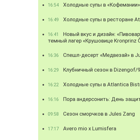
Холодные супы в «Кофемании»
16:54
Холодные супы в ресторане Atl
16:49
Новый вкус и дизайн: «Пивова
16:41
темный лагер «Крушовице Kronprinz 
Спешл-десерт «Медвезай» в Ju
16:36
Клубничный сезон в Dizengof/
16:29
Холодные супы в Atlantica Bist
16:22
Пора андерсонить: День защи
16:16
Сезон сморчков в Jules Zang
09:58
Avero mio x Lumisfera
17:17