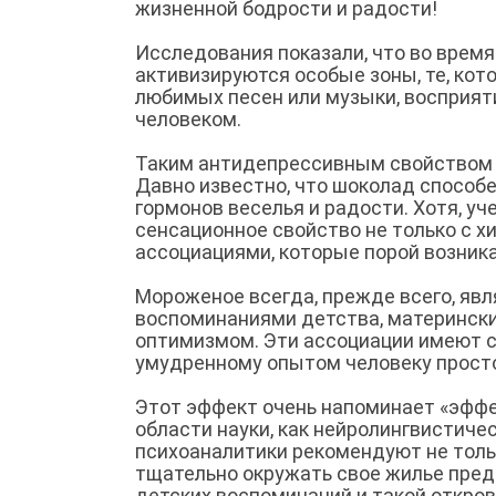
жизненной бодрости и радости!
Исследования показали, что во врем
активизируются особые зоны, те, ко
любимых песен или музыки, восприяти
человеком.
Таким антидепрессивным свойством 
Давно известно, что шоколад способ
гормонов веселья и радости. Хотя, у
сенсационное свойство не только с х
ассоциациями, которые порой возника
Мороженое всегда, прежде всего, яв
воспоминаниями детства, матерински
оптимизмом. Эти ассоциации имеют с
умудренному опытом человеку просто
Этот эффект очень напоминает «эффе
области науки, как нейролингвистиче
психоаналитики рекомендуют не толь
тщательно окружать свое жилье пред
детских воспоминаний и такой откров