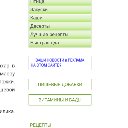
Птица
Закуски
Каши
Десерты
Лучшие рецепты
Быстрая еда
ахар в
 массу
ложки.
ПИЩЕВЫЕ ДОБАВКИ
ищевой
ВИТАМИНЫ И БАДЫ
илика.
РЕЦЕПТЫ