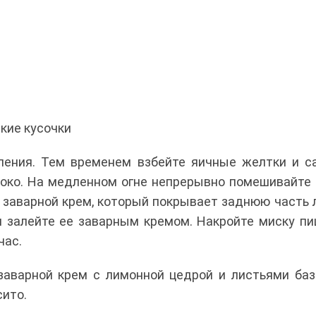
лкие кусочки
пения. Тем временем взбейте яичные желтки и с
олоко. На медленном огне непрерывно помешивайте
ий заварной крем, который покрывает заднюю часть 
 залейте ее заварным кремом. Накройте миску п
час.
аварной крем с лимонной цедрой и листьями баз
сито.