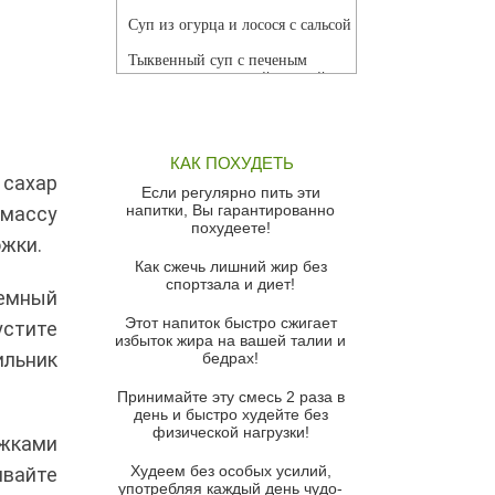
Суп из огурца и лосося с сальсой
Тыквенный суп с печеным
чесноком и томатной сальсой
Грибной суп
Томатный суп с кремом из
КАК ПОХУДЕТЬ
красного перца
 сахар
Если регулярно пить эти
Парижский луковый суп
напитки, Вы гарантированно
 массу
похудеете!
Суп из спаржи и горошка с
ожки.
сыром пармезан
Как сжечь лишний жир без
спортзала и диет!
Суп-крем из цветной капусты
темный
Этот напиток быстро сжигает
устите
Французский луковый суп
избыток жира на вашей талии и
ильник
бедрах!
Суп из баклажанов с моцареллой
и гремолатой
Принимайте эту смесь 2 раза в
Грибной крем-суп с кростини с
день и быстро худейте без
козьим сыром
физической нагрузки!
ожками
Суп мисо с зеленым луком и
Худеем без особых усилий,
ивайте
тофу
употребляя каждый день чудо-