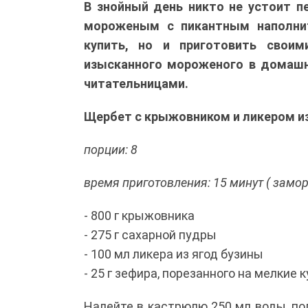
В знойный день никто не устоит
мороженым с пикантным наполнит
купить, но и приготовить своим
изысканного мороженого в домашн
читательницами.
Щербет с крыжовником и ликером из
порции: 8
время приготовления: 15 минут ( замо
- 800 г крыжовника
- 275 г сахарной пудры
- 100 мл ликера из ягод бузины
- 25 г зефира, порезанного на мелкие 
Налейте в кастрюлю 250 мл воды, по