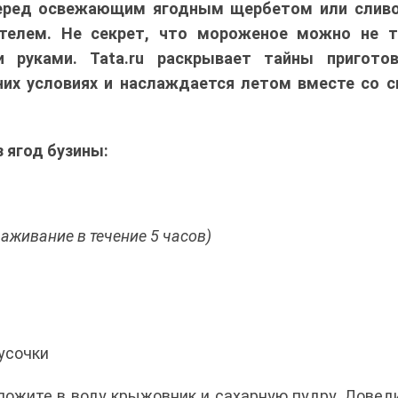
 перед освежающим ягодным щербетом или слив
елем. Не секрет, что мороженое можно не т
и руками. Tata.ru раскрывает тайны приготов
их условиях и наслаждается летом вместе со с
 ягод бузины:
раживание в течение 5 часов)
кусочки
ложите в воду крыжовник и сахарную пудру. Довед