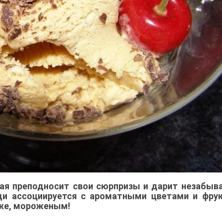
рая преподносит свои сюрпризы и дарит незабы
ьди ассоциируется с ароматными цветами и фру
 же, мороженым!