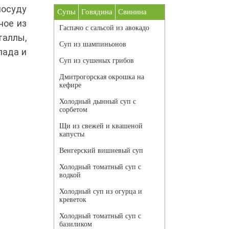
посуду
Супы
Говядина
Свинина
ное из
Гаспачо с сальсой из авокадо
таллы,
Суп из шампиньонов
лада и
Суп из сушеных грибов
Дмитрогорская окрошка на
кефире
Холодный дынный суп с
сорбетом
Щи из свежей и квашеной
капусты
Венгерский вишневый суп
Холодный томатный суп с
водкой
Холодный суп из огурца и
креветок
Холодный томатный суп с
базиликом