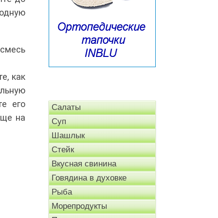
годную
смесь
е, как
ильную
те его
Салаты
еще на
Суп
Шашлык
Стейк
Вкусная свинина
Говядина в духовке
Рыба
Морепродукты