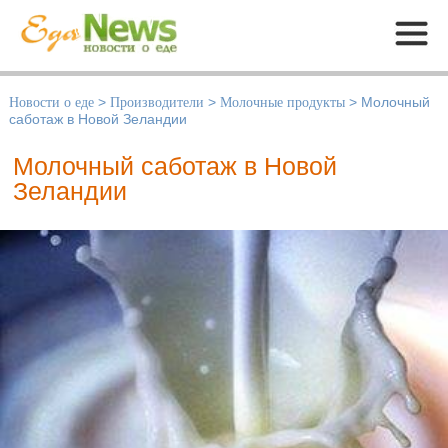
Меню
Новости о еде
>
Производители
>
Молочные продукты
>
Молочный
саботаж в Новой Зеландии
Молочный саботаж в Новой
Зеландии