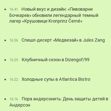
Новый вкус и дизайн: «Пивоварни
16:41
Бочкарев» обновили легендарный темный
лагер «Крушовице Kronprinz Černé»
Спешл-десерт «Медвезай» в Jules Zang
16:36
Клубничный сезон в Dizengof/99
16:29
Холодные супы в Atlantica Bistro
16:22
Пора андерсонить: День защиты детей в
16:16
Андерсон