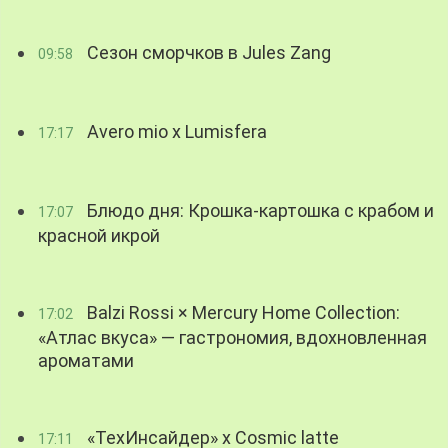
Сезон сморчков в Jules Zang
09:58
Avero mio x Lumisfera
17:17
Блюдо дня: Крошка-картошка с крабом и
17:07
красной икрой
Balzi Rossi × Mercury Home Collection:
17:02
«Атлас вкуса» — гастрономия, вдохновленная
ароматами
«ТехИнсайдер» х Cosmic latte
17:11