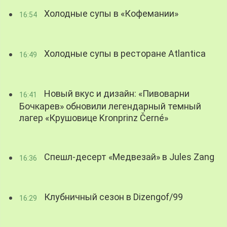
Холодные супы в «Кофемании»
16:54
Холодные супы в ресторане Atlantica
16:49
Новый вкус и дизайн: «Пивоварни
16:41
Бочкарев» обновили легендарный темный
лагер «Крушовице Kronprinz Černé»
Спешл-десерт «Медвезай» в Jules Zang
16:36
Клубничный сезон в Dizengof/99
16:29