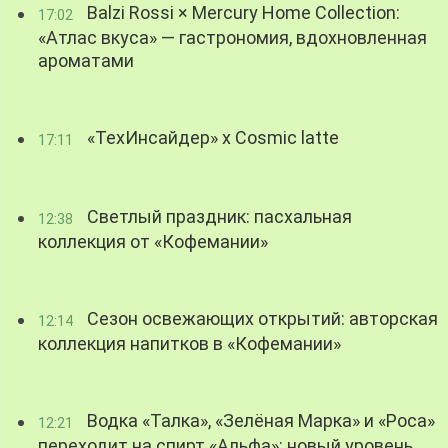
Balzi Rossi × Mercury Home Collection:
17:02
«Атлас вкуса» — гастрономия, вдохновленная
ароматами
«ТехИнсайдер» х Cosmic latte
17:11
Светлый праздник: пасхальная
12:38
коллекция от «Кофемании»
Сезон освежающих открытий: авторская
12:14
коллекция напитков в «Кофемании»
Водка «Талка», «Зелёная Марка» и «Роса»
12:21
переходит на спирт «Альфа»: новый уровень