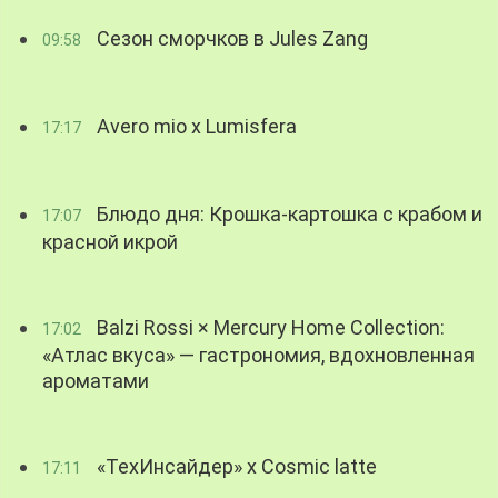
Сезон сморчков в Jules Zang
09:58
Avero mio x Lumisfera
17:17
Блюдо дня: Крошка-картошка с крабом и
17:07
красной икрой
Balzi Rossi × Mercury Home Collection:
17:02
«Атлас вкуса» — гастрономия, вдохновленная
ароматами
«ТехИнсайдер» х Cosmic latte
17:11