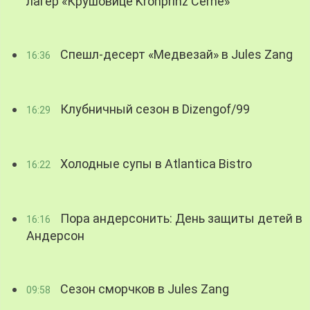
лагер «Крушовице Kronprinz Černé»
Спешл-десерт «Медвезай» в Jules Zang
16:36
Клубничный сезон в Dizengof/99
16:29
Холодные супы в Atlantica Bistro
16:22
Пора андерсонить: День защиты детей в
16:16
Андерсон
Сезон сморчков в Jules Zang
09:58