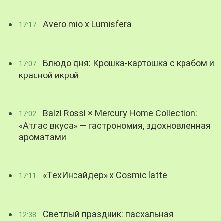
Avero mio x Lumisfera
17:17
Блюдо дня: Крошка-картошка с крабом и
17:07
красной икрой
Balzi Rossi × Mercury Home Collection:
17:02
«Атлас вкуса» — гастрономия, вдохновленная
ароматами
«ТехИнсайдер» х Cosmic latte
17:11
Светлый праздник: пасхальная
12:38