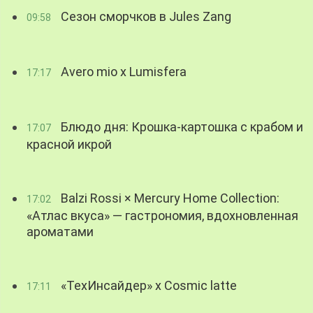
Сезон сморчков в Jules Zang
09:58
Avero mio x Lumisfera
17:17
Блюдо дня: Крошка-картошка с крабом и
17:07
красной икрой
Balzi Rossi × Mercury Home Collection:
17:02
«Атлас вкуса» — гастрономия, вдохновленная
ароматами
«ТехИнсайдер» х Cosmic latte
17:11