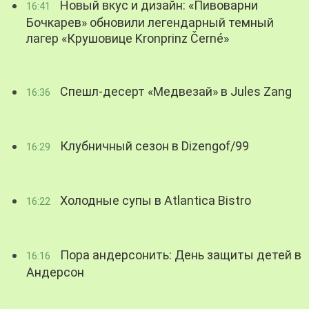
Новый вкус и дизайн: «Пивоварни
16:41
Бочкарев» обновили легендарный темный
лагер «Крушовице Kronprinz Černé»
Спешл-десерт «Медвезай» в Jules Zang
16:36
Клубничный сезон в Dizengof/99
16:29
Холодные супы в Atlantica Bistro
16:22
Пора андерсонить: День защиты детей в
16:16
Андерсон