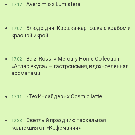
Avero mio x Lumisfera
17:17
Блюдо дня: Крошка-картошка с крабом и
17:07
красной икрой
Balzi Rossi × Mercury Home Collection:
17:02
«Атлас вкуса» — гастрономия, вдохновленная
ароматами
«ТехИнсайдер» х Cosmic latte
17:11
Светлый праздник: пасхальная
12:38
коллекция от «Кофемании»