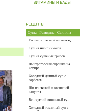
ВИТАМИНЫ И БАДЫ
РЕЦЕПТЫ
Супы
Говядина
Свинина
Гаспачо с сальсой из авокадо
Суп из шампиньонов
Суп из сушеных грибов
Дмитрогорская окрошка на
кефире
Холодный дынный суп с
сорбетом
Щи из свежей и квашеной
капусты
Венгерский вишневый суп
Холодный томатный суп с