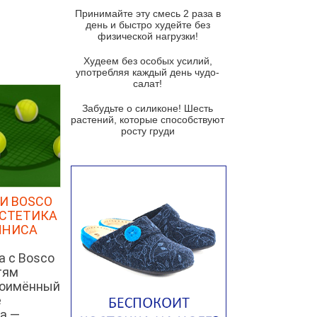
и гремолатой
Принимайте эту смесь 2 раза в
Грибной крем-суп с кростини с
день и быстро худейте без
козьим сыром
физической нагрузки!
Суп мисо с зеленым луком и
Худеем без особых усилий,
тофу
употребляя каждый день чудо-
салат!
Суп из помидоров черри с песто
из рукколы
Забудьте о силиконе! Шесть
растений, которые способствуют
Португальский чесночный суп с
росту груди
яйцом
Авголемоно
Том ям с тофу
И BOSCO
Ирландский картофельный суп
ЭСТЕТИКА
ННИСА
Суп из пастернака
Пряный морковный суп во время
а с Bosco
зимних холодов
тям
ноимённый
Тосканский фасолевый суп
е
Американский суп из красной
а —