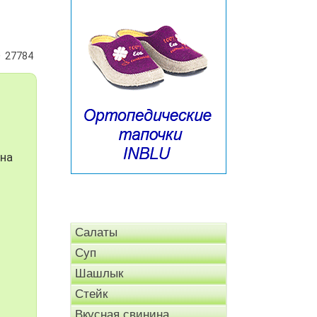
27784
 на
Салаты
Суп
Шашлык
Стейк
Вкусная свинина