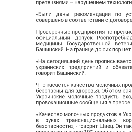
претензиями – нарушением технологи
«Были даны рекомендации по уст
совершено в соответствии с договоре
Проверенные предприятия по-прежнем
официальный допуск Роспотребнад
медицины Государственной ветер
Башинский. На границе до сих пор н
«На сегодняшний день прописываетс
украинских предприятий и обязат
говорит Башинский.
Что касается качества молочных прод
безопасны для здоровья. Об этом за
Украинские молочные продукты вхо
провокационные сообщения в прессе 
«Качество молочных продуктов в Укр
в руках транснациональных ко
безопасности», - говорит Швец. Он т
продуктов, а около 10% населения с