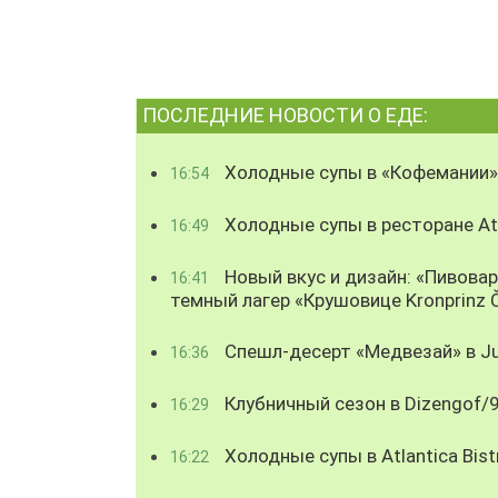
ПОСЛЕДНИЕ НОВОСТИ О ЕДЕ:
Холодные супы в «Кофемании»
16:54
Холодные супы в ресторане Atl
16:49
Новый вкус и дизайн: «Пивова
16:41
темный лагер «Крушовице Kronprinz 
Спешл-десерт «Медвезай» в Ju
16:36
Клубничный сезон в Dizengof/
16:29
Холодные супы в Atlantica Bist
16:22