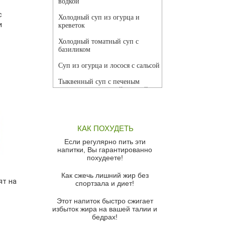
водкой
с
Холодный суп из огурца и
и
креветок
Холодный томатный суп с
базиликом
Суп из огурца и лосося с сальсой
Тыквенный суп с печеным
чесноком и томатной сальсой
Грибной суп
Томатный суп с кремом из
КАК ПОХУДЕТЬ
красного перца
Если регулярно пить эти
Парижский луковый суп
напитки, Вы гарантированно
похудеете!
Суп из спаржи и горошка с
сыром пармезан
Как сжечь лишний жир без
ят на
спортзала и диет!
Суп-крем из цветной капусты
Этот напиток быстро сжигает
Французский луковый суп
избыток жира на вашей талии и
бедрах!
Суп из баклажанов с моцареллой