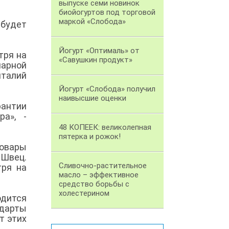
выпуске семи новинок
биойогуртов под торговой
маркой «Слобода»
будет
Йогурт «Оптималь» от
тря на
«Савушкин продукт»
арной
талий
Йогурт «Слобода» получил
наивысшие оценки
рантии
ра», -
48 КОПЕЕК: великолепная
пятерка и рожок!
товары
 Швец.
Сливочно-растительное
тря на
масло – эффективное
средство борьбы с
холестерином
одится
дарты
т этих