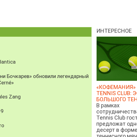
ИНТЕРЕСНОЕ
antica
рни Бочкарев» обновили легендарный
Černé»
«КОФЕМАНИЯ» 
TENNIS CLUB: 
les Zang
БОЛЬШОГО ТЕ
В рамках
99
сотрудничеств
Tennis Club гос
предложат од
ro
десерт в форм
теннисного мяч