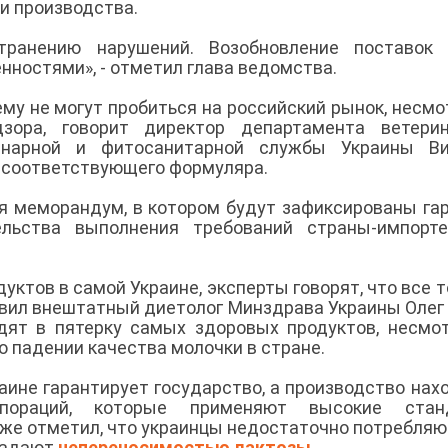
и производства.
ранению нарушений. Возобновление поставок 
нностями», - отметил глава ведомства.
у не могут пробиться на российский рынок, несмо
зора, говорит директор департамента ветерин
инарной и фитосанитарной службы Украины Ви
ет соответствующего формуляра.
я меморандум, в котором будут зафиксированы га
ельства выполнения требований страны-импорте
уктов в самой Украине, эксперты говорят, что все 
явил внештатный диетолог Минздрава Украины Олег
дят в пятерку самых здоровых продуктов, несмо
о падении качества молочки в стране.
аине гарантирует государство, а производство нах
рпораций, которые применяют высокие стан
акже отметил, что украинцы недостаточно потребляю
традают
непереносимостью лактозы
.