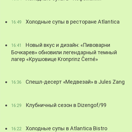
Холодные супы в ресторане Atlantica
16:49
Новый вкус и дизайн: «Пивоварни
16:41
Бочкарев» обновили легендарный темный
лагер «Крушовице Kronprinz Černé»
Спешл-десерт «Медвезай» в Jules Zang
16:36
Клубничный сезон в Dizengof/99
16:29
Холодные супы в Atlantica Bistro
16:22