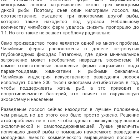
килограмма лосося затрачивается около трех килограмм
дикой рыбы. Поэтому, съев один килограмм лосося, вы,
соответственно, съедаете три килограмма другой рыбы,
которая также находится под угрозой. Небольшому
количеству чилийских ферм удалось снизить пропорцию до
1:1. Но это также не решает проблему радикально.
Само производство тоже является одной из многих проблем.
Чилийские фермы расположены в доселе нетронутых
глубоководных фиордах Патагонии, где даже минимальное
загрязнение может необратимо навредить экосистеме. И
самые ответственные лососевые фермы загрязняют воды
паразитоцидами, химикатами и рыбными фекалиями.
Чилийская индустрия искусственного разведения лосося
использует более 300 тысяч килограмм антибиотиков в год,
чтобы поддерживать жизнь рыб, а это приводит к
сопротивляемости бактерий, что влияет на окружающую
экосистему и население.
Разведение лосося сейчас находится в лучшем положении,
чем раньше, но до этого оно было просто ужасно. Решение
этой проблемы не в том, чтобы сделать аквакультуру лосося
экологической и самоподдерживающей. Лучше увеличить
популяцию дикой рыбы с помощью наукоемкого разведения
молодняка, вместо коммерческого выращивания лосося —