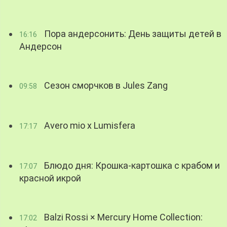
Пора андерсонить: День защиты детей в
16:16
Андерсон
Сезон сморчков в Jules Zang
09:58
Avero mio x Lumisfera
17:17
Блюдо дня: Крошка-картошка с крабом и
17:07
красной икрой
Balzi Rossi × Mercury Home Collection:
17:02