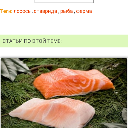
Теги:
лосось
,
ставрида
,
рыба
,
ферма
СТАТЬИ ПО ЭТОЙ ТЕМЕ: