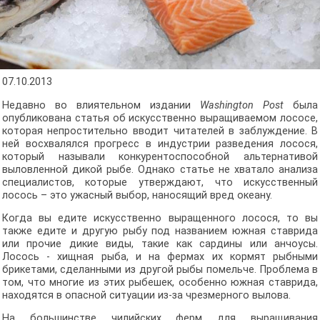
07.10.2013
Недавно во влиятельном издании
Washington Post
была
опубликована статья об искусственно выращиваемом лососе,
которая непростительно вводит читателей в заблуждение. В
ней восхвалялся прогресс в индустрии разведения лосося,
который называли конкурентоспособной альтернативой
выловленной дикой рыбе. Однако статье не хватало анализа
специалистов, которые утверждают, что искусственный
лосось – это ужасный выбор, наносящий вред океану.
Когда вы едите искусственно выращенного лосося, то вы
также едите и другую рыбу под названием южная ставрида
или прочие дикие виды, такие как сардины или анчоусы.
Лосось - хищная рыба, и на фермах их кормят рыбными
брикетами, сделанными из другой рыбы помельче. Проблема в
том, что многие из этих рыбешек, особенно южная ставрида,
находятся в опасной ситуации из-за чрезмерного вылова.
На большинстве чилийских ферм для выращивания