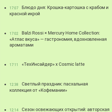
Блюдо дня: Крошка-картошка с крабом и
17:07
красной икрой
Balzi Rossi × Mercury Home Collection:
17:02
«Атлас вкуса» — гастрономия, вдохновленная
ароматами
«ТехИнсайдер» х Cosmic latte
17:11
Светлый праздник: пасхальная
12:38
коллекция от «Кофемании»
Сезон освежающих открытий: авторская
12:14