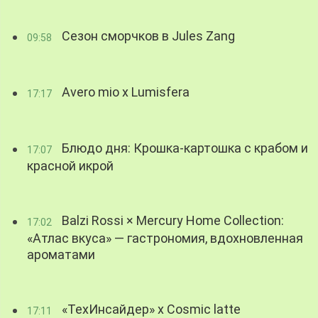
Сезон сморчков в Jules Zang
09:58
Avero mio x Lumisfera
17:17
Блюдо дня: Крошка-картошка с крабом и
17:07
красной икрой
Balzi Rossi × Mercury Home Collection:
17:02
«Атлас вкуса» — гастрономия, вдохновленная
ароматами
«ТехИнсайдер» х Cosmic latte
17:11