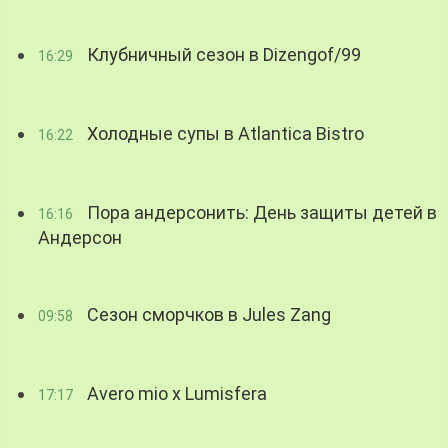
Клубничный сезон в Dizengof/99
16:29
Холодные супы в Atlantica Bistro
16:22
Пора андерсонить: День защиты детей в
16:16
Андерсон
Сезон сморчков в Jules Zang
09:58
Avero mio x Lumisfera
17:17