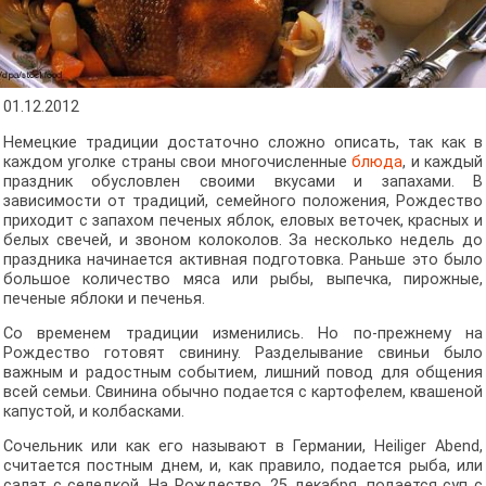
01.12.2012
Немецкие традиции достаточно сложно описать, так как в
каждом уголке страны свои многочисленные
блюда
, и каждый
праздник обусловлен своими вкусами и запахами. В
зависимости от традиций, семейного положения, Рождество
приходит с запахом печеных яблок, еловых веточек, красных и
белых свечей, и звоном колоколов. За несколько недель до
праздника начинается активная подготовка. Раньше это было
большое количество мяса или рыбы, выпечка, пирожные,
печеные яблоки и печенья.
Со временем традиции изменились. Но по-прежнему на
Рождество готовят свинину. Разделывание свиньи было
важным и радостным событием, лишний повод для общения
всей семьи. Свинина обычно подается с картофелем, квашеной
капустой, и колбасками.
Сочельник или как его называют в Германии, Heiliger Abend,
считается постным днем, и, как правило, подается рыба, или
салат с селедкой. На Рождество, 25 декабря, подается суп с