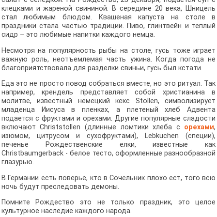
клецками и жареной свининой. В середине 20 века, Шницель
стал любимым блюдом. Квашеная капуста на столе в
праздники стала частью традиции. Пиво, глинтвейн и теплый
сидр – это любимые напитки каждого немца.
Несмотря на популярность рыбы на столе, гусь тоже играет
важную роль, неотъемлемая часть ужина. Когда погода не
благоприятствовала для разделки свиньи, гусь был кстати.
Еда это не просто повод собраться вместе, но это ритуал. Так
например, крендель представляет собой христианина в
молитве, известный немецкий кекс Stollen, символизирует
младенца Иисуса в пленках, а плетеный хлеб Адвента
подается с фруктами и орехами. Другие популярные сладости
включают Christstollen (длинные ломтики хлеба с
орехами
,
изюмом, цитрусом и сухофруктами), Lebkuchen (специи),
печенье Рождественские елки, известные как
Christbaumgerback - белое тесто, оформленные разнообразной
глазурью.
В Германии есть поверье, кто в Сочельник плохо ест, того всю
ночь будут преследовать демоны.
Помните Рождество это не только праздник, это целое
культурное наследие каждого народа.