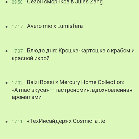
Сезон сморчков в Jules Zang
09:58
Avero mio x Lumisfera
17:17
Блюдо дня: Крошка-картошка с крабом и
17:07
красной икрой
Balzi Rossi × Mercury Home Collection:
17:02
«Атлас вкуса» — гастрономия, вдохновленная
ароматами
«ТехИнсайдер» х Cosmic latte
17:11