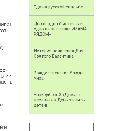
Еда на русской свадьбе
Два сердца бьются как
илан,
одно на выставке «МАМА
тот
РЯДОМ»
х,
История появления Дня
Святого Валентина
сс-
Рождественские блюда
логии
мира
 пасты
Нарисуй свой «Домик в
деревне» в День защиты
 с
детей!
й и