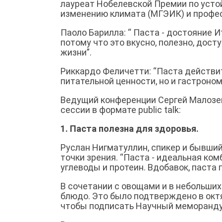
лауреат Нобелевской Премии по усто
изменению климата (МГЭИК) и профес
Паоло Барилла: “ Паста - достояние И
потому что это вкусно, полезно, дост
жизни”.
Риккардо Феличетти: “Паста действит
питательной ценности, но и гастроно
Ведущий конференции Сергей Малозем
сессии в формате public talk:
1. Паста полезна для здоровья.
Руслан Нигматуллин, спикер и бывший
точки зрения. “Паста - идеальная ко
углеводы и протеин. Вдобавок, паста
В сочетании с овощами и в небольших 
блюдо. Это было подтверждено в октя
чтобы подписать Научный меморандум