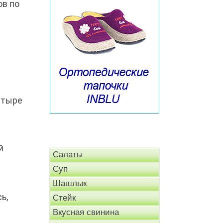
ов по
етыре
й
Салаты
Суп
Шашлык
ь,
Стейк
Вкусная свинина