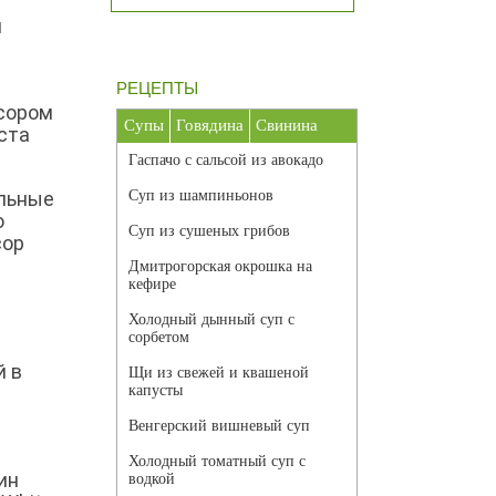
й
РЕЦЕПТЫ
ссором
Супы
Говядина
Свинина
ста
Гаспачо с сальсой из авокадо
ельные
Суп из шампиньонов
о
Суп из сушеных грибов
сор
Дмитрогорская окрошка на
кефире
Холодный дынный суп с
сорбетом
й в
Щи из свежей и квашеной
капусты
Венгерский вишневый суп
Холодный томатный суп с
ин
водкой