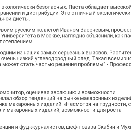
 экологически безопасных. Паста обладает высоко
хранении и дистрибуции. Это отличный экологически
ьной диеты.
своим русским коллегой Иваном Васеневым, профе
 Университета в Москве, наглядно объяснили, как па
 потеплением.
 одним из наших самых серьезных вызовов. Растит
т очень низкий углеводородный след. Такая всемирн
да может стать частью решения проблемы” - Профес
ромонитор, оценивая эволюцию и возможности
делал обзор тенденций на рынке макаронных издели
нке макаронных изделий: «Несмотря на трудности, с
ли макаронных изделий, возможности для роста
енции и фуд-журналистов, шеф-повара Скабин и Мух