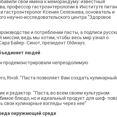
добавили свои имена к меморандуму: известный
ва, профессор гастроэнтерологии в Институте пита
 и гастроэнтеролог Ксения Селезнева, основатель и
го научно-исследовательского центра "Здоровое
.
 производстве и потреблении пасты, а подписи русск
 миссии, ведь мы хотим, чтобы весь мир узнал о
Сара Байер- Синот, президент Oldways.
 объединяет людей
 и продемонстрировали непреодолимую
ro, Rivoli. "Паста позволяет Вам создать кулинарный
ик и редактор. “Паста, во всем своем культурном
бимое блюдо, но и идеальный продукт для шеф- пов
ть свои кулинарные взгляды через нее”
вреда окружающей среде