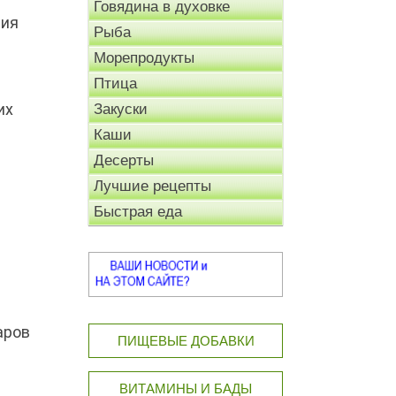
Говядина в духовке
ния
Рыба
Морепродукты
Птица
их
Закуски
Каши
Десерты
Лучшие рецепты
Быстрая еда
аров
ПИЩЕВЫЕ ДОБАВКИ
ВИТАМИНЫ И БАДЫ