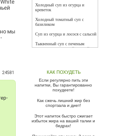
 White
Холодный суп из огурца и
чьей
креветок
Холодный томатный суп с
базиликом
 но мы
Суп из огурца и лосося с сальсой
-
Тыквенный суп с печеным
чесноком и томатной сальсой
Грибной суп
Томатный суп с кремом из
КАК ПОХУДЕТЬ
24581
красного перца
Если регулярно пить эти
Парижский луковый суп
напитки, Вы гарантированно
похудеете!
Суп из спаржи и горошка с
ер-
сыром пармезан
Как сжечь лишний жир без
спортзала и диет!
Суп-крем из цветной капусты
Этот напиток быстро сжигает
Французский луковый суп
избыток жира на вашей талии и
бедрах!
Суп из баклажанов с моцареллой
и гремолатой