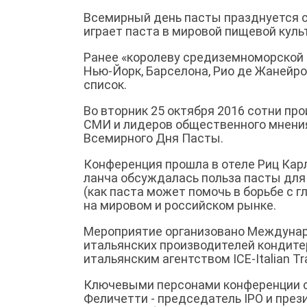
Всемирный день пасты празднуется с 
играет паста в мировой пищевой куль
Ранее «королеву средиземноморской 
Нью-Йорк, Барселона, Рио де Жанейро 
список.
Во вторник 25 октября 2016 сотни пр
СМИ и лидеров общественного мнения 
Всемирного Дня Пасты.
Конференция прошла в отеле Риц Карл
ланча обсуждалась польза пасты для 
(как паста может помочь в борьбе с 
на мировом и российском рынке.
Мероприятие организовано Междунаро
итальянских производителей кондитер
итальянским агентством ICE-Italian Tr
Ключевыми персонами конференции ст
Феличетти - председатель IPO и прези