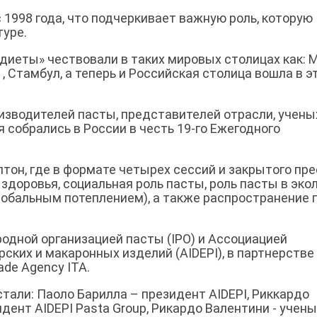
1998 года, что подчеркивает важную роль, которую
туре.
диеты» чествовали в таких мировых столицах как: М
, Стамбул, а теперь и Российская столица вошла в э
оизводителей пасты, представителей отрасли, учены
собрались в России в честь 19-го Ежегодного
тон, где в формате четырех сессий и закрытого пре
здоровья, социальная роль пасты, роль пасты в эко
глобальным потеплением), а также распространение
дной организацией пасты (IPO) и Ассоциацией
ских и макаронных изделий (AIDEPI), в партнерстве
ade Agency ITA.
али: Паоло Барилла – президент AIDEPI, Риккардо
дент AIDEPI Pasta Group, Рикардо Валентини - учены