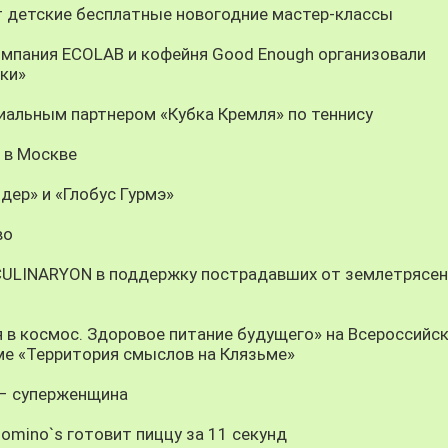
т детские бесплатные новогодние мастер-классы
омпания ECOLAB и кофейня Good Enough организовали
ки»
иальным партнером «Кубка Кремля» по теннису
 в Москве
дер» и «Глобус Гурмэ»
во
 CULINARYON в поддержку пострадавших от землетрясен
 в космос. Здоровое питание будущего» на Всероссийс
е «Территория смыслов на Клязьме»
 – суперженщина
Domino`s готовит пиццу за 11 секунд