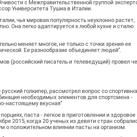
йчивости с Межправительственной группой эксперт
сор Университета Тушиа в Италии.
талии, чья мировая популярность неуклонно растет,
упно. Она легко адаптируется к любой кухне и стилю
ельно меняет многое, не только с точки зрения ее
мической. Ее разнообразие объединяет людей”.
ов (российский писатель и телеведущий) провел ч
 русский голкипер, рассмотрел вопрос со спортивно
мбинация необходимых элементов для спортсмена -
 по-настоящему вкусная”
порциях, паста - легкое в приготовлении и здоровое
бре 2015, когда 20 ученых из девяти стран собралис
 о положительном влиянии пасты на организм.