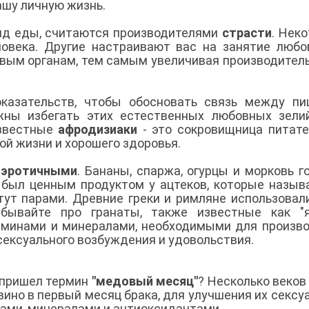
ашу личную жизнь.
вид еды, считаются производителями
страсти
. Нек
овека. Другие настраивают вас на занятие любо
овым органам, тем самым увеличивая производител
казательств, чтобы обосновать связь между пи
ны избегать этих естественных любовных зели
известные
афродизиаки
- это сокровищница питат
ой жизни и хорошего здоровья.
 эротичными
. Бананы, спаржа, огурцы и морковь г
о был ценным продуктом у ацтеков, которые назыв
стут парами. Древние греки и римляне использовал
бывайте про гранаты, также известные как "я
аминами и минералами, необходимыми для произв
сексуального возбуждения и удовольствия.
 пришел термин
"медовый месяц"
? Несколько веков
ино в первый месяц брака, для улучшения их сексу
ами, минералами и антиоксидантами.