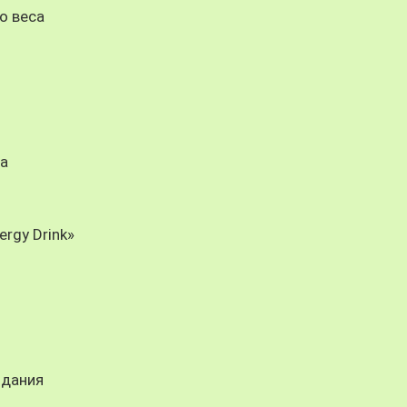
о веса
га
ergy Drink»
идания