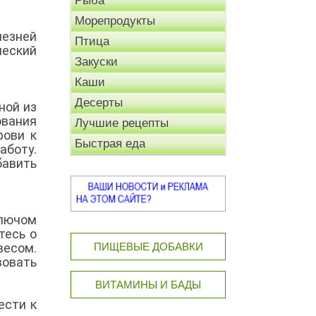
Рыба
Морепродукты
лезней
Птица
ческий
Закуски
Каши
Десерты
ной из
вания
Лучшие рецепты
рови к
Быстрая еда
аботу.
бавить
ключом
тесь о
весом.
ПИЩЕВЫЕ ДОБАВКИ
вовать
ВИТАМИНЫ И БАДЫ
ести к