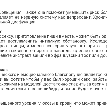
обольщения. Также она поможет уменьшить риск бо
влияет на нервную систему как депрессант. Хрони
льной дисфункции.
е?
 сексу. Приготовление пищи вместе, может быть од
ет воспламенить интимную обстановку. Исследо
рога, пиццы, и масла попкорна улучшает приток к
ание тыквенного пирога и лаванды сделает свою р
авьте экстракт ванили во французский тост или до
зиак
ического и эмоционального благополучия является 
и вы хотите чтобы у вас был хороший секс, заботь
охожими на моделей, достаточно следить за своим 
те уничтожить ваше либидо, и вы не будете чувст
ышенного уровня глюкозы в крови, что может прив