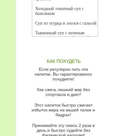
Холодный томатный суп с
базиликом
Суп из огурца и лосося с сальсой
Тыквенный суп с печеным
чесноком и томатной сальсой
Грибной суп
Томатный суп с кремом из
КАК ПОХУДЕТЬ
красного перца
Если регулярно пить эти
Парижский луковый суп
напитки, Вы гарантированно
похудеете!
Суп из спаржи и горошка с
сыром пармезан
Как сжечь лишний жир без
спортзала и диет!
Суп-крем из цветной капусты
Этот напиток быстро сжигает
Французский луковый суп
избыток жира на вашей талии и
бедрах!
Суп из баклажанов с моцареллой
и гремолатой
Принимайте эту смесь 2 раза в
Грибной крем-суп с кростини с
день и быстро худейте без
козьим сыром
физической нагрузки!