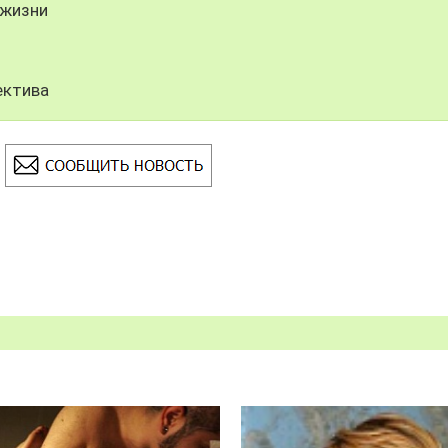
 жизни
ектива