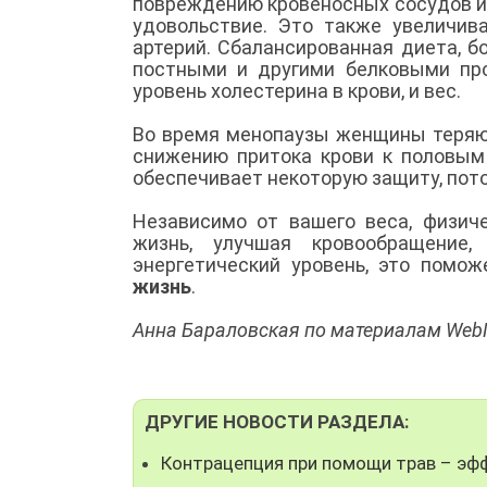
повреждению кровеносных сосудов и 
удовольствие. Это также увеличив
артерий. Сбалансированная диета, б
постными и другими белковыми про
уровень холестерина в крови, и вес.
Во время менопаузы женщины теряют
снижению притока крови к половым
обеспечивает некоторую защиту, потом
Независимо от вашего веса, физич
жизнь, улучшая кровообращение,
энергетический уровень, это помо
жизнь
.
Анна Бараловская по материалам We
ДРУГИЕ НОВОСТИ РАЗДЕЛА:
Контрацепция при помощи трав – эф