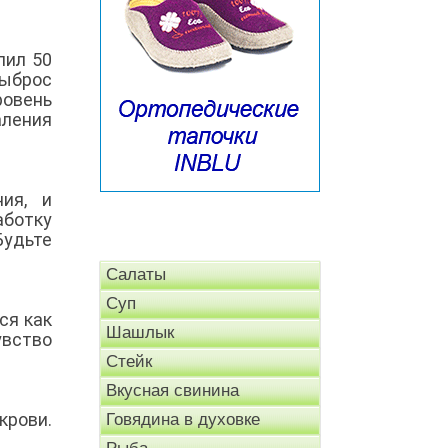
пил 50
ыброс
ровень
аления
ия, и
аботку
Будьте
Салаты
Суп
ся как
Шашлык
увство
Стейк
Вкусная свинина
крови.
Говядина в духовке