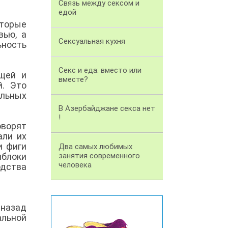
Связь между сексом и
едой
оторые
вью, а
Сексуальная кухня
ьность
Секс и еда: вместо или
щей и
вместе?
й. Это
ельных
В Азербайджане секса нет
!
оворят
али их
и фиги
Два самых любимых
блоки
занятия современного
человека
одства
 назад
альной