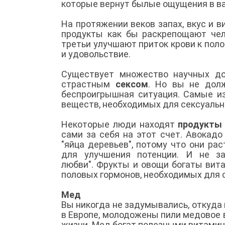
которые вернут былые ощущения в в
На протяжении веков запах, вкус и 
продукты как бы раскрепощают чел
третьи улучшают приток крови к пол
и удовольствие.
Существует множество научных до
страстным
сексом
. Но вы не долж
беспроигрышная ситуация. Самые 
веществ, необходимых для сексуальн
Некоторые люди находят
продукты
сами за себя на этот счет. Авокад
"яйца деревьев", потому что они ра
для улучшения потенции. И не за
любви". Фрукты и овощи богаты вит
половых гормонов, необходимых для 
Мед
Вы никогда не задумывались, откуда
в Европе, молодожены пили медовое в
жизни. Мед богат полезными витамин