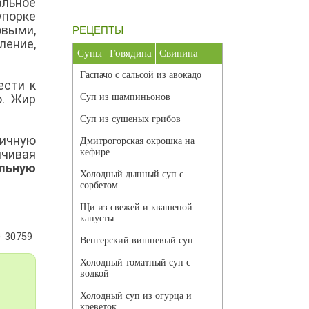
альное
упорке
овыми,
РЕЦЕПТЫ
ление,
Супы
Говядина
Свинина
Гаспачо с сальсой из авокадо
ести к
ю. Жир
Суп из шампиньонов
.
Суп из сушеных грибов
личную
Дмитрогорская окрошка на
чивая
кефире
льную
Холодный дынный суп с
сорбетом
Щи из свежей и квашеной
капусты
30759
Венгерский вишневый суп
Холодный томатный суп с
водкой
Холодный суп из огурца и
креветок