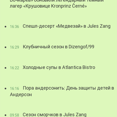
Бочкарев» обновили легендарный темный
лагер «Крушовице Kronprinz Černé»
Спешл-десерт «Медвезай» в Jules Zang
16:36
Клубничный сезон в Dizengof/99
16:29
Холодные супы в Atlantica Bistro
16:22
Пора андерсонить: День защиты детей в
16:16
Андерсон
Сезон сморчков в Jules Zang
09:58