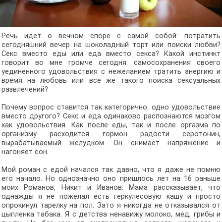
Речь идет о вечном споре с самой собой: потратить
сегодняшний вечер на шоколадный торт или поиски любви?
Секс вместо еды или еда вместо секса? Какой инстинкт
говорит во мне громче сегодня: самосохранения своего
уединенного удовольствия с нежеланием тратить энергию и
время на любовь или все же такого поиска сексуальных
развлечений?
Почему вопрос ставится так категорично: одно удовольствие
вместо другого? Секс и еда одинаково распознаются мозгом
как удовольствия. Как после еды, так и после оргазма по
организму расходится гормон радости серотонин,
вырабатываемый желудком. Он снимает напряжение и
нагоняет сон.
Мой роман с едой начался так давно, что я даже не помню
его начало. Но однозначно оно пришлось лет на 16 раньше
моих Романов, Никит и Иванов. Мама рассказывает, что
однажды я не пожелал есть геркулесовую кашу и просто
опрокинул тарелку на пол. Зато я никогда не отказывался от
цыпленка табака. Я с детства ненавижу молоко, мед, грибы и