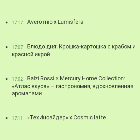
Avero mio x Lumisfera
17:17
Блюдо дня: Крошка-картошка с крабом и
17:07
красной икрой
Balzi Rossi × Mercury Home Collection:
17:02
«Атлас вкуса» — гастрономия, вдохновленная
ароматами
«ТехИнсайдер» х Cosmic latte
17:11