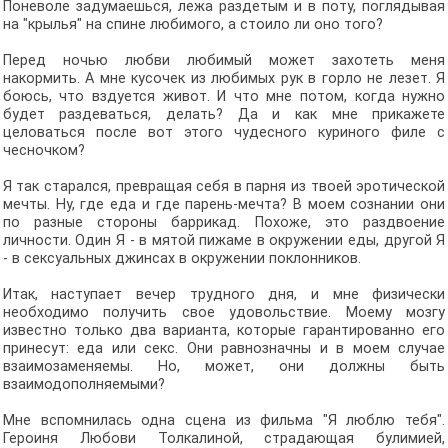
Поневоле задумаешься, лежа раздетым и в поту, поглядывая
на "крылья" на спине любимого, а стоило ли оно того?
Перед ночью любви любимый может захотеть меня
накормить. А мне кусочек из любимых рук в горло не лезет. Я
боюсь, что вздуется живот. И что мне потом, когда нужно
будет раздеваться, делать? Да и как мне прикажете
целоваться после вот этого чудесного куриного филе с
чесночком?
Я так старался, превращая себя в парня из твоей эротической
мечты. Ну, где еда и где парень-мечта? В моем сознании они
по разные стороны баррикад. Похоже, это раздвоение
личности. Один Я - в мятой пижаме в окружении еды, другой Я
- в сексуальных джинсах в окружении поклонников.
Итак, наступает вечер трудного дня, и мне физически
необходимо получить свое удовольствие. Моему мозгу
известно только два варианта, которые гарантированно его
принесут: еда или секс. Они равнозначны и в моем случае
взаимозаменяемы. Но, может, они должны быть
взаимодополняемыми?
Мне вспомнилась одна сцена из фильма "Я люблю тебя".
Героиня Любови Толкалиной, страдающая булимией,