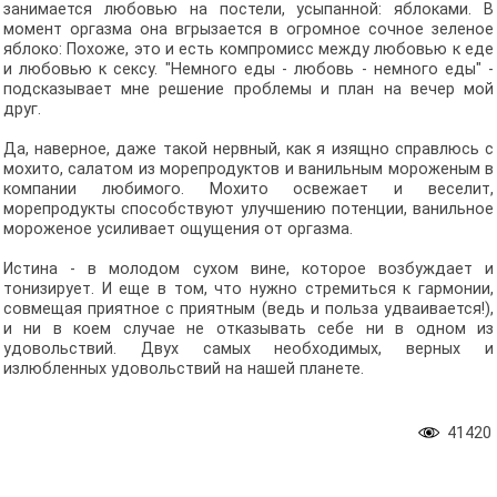
занимается любовью на постели, усыпанной: яблоками. В
момент оргазма она вгрызается в огромное сочное зеленое
яблоко: Похоже, это и есть компромисс между любовью к еде
и любовью к сексу. "Немного еды - любовь - немного еды" -
подсказывает мне решение проблемы и план на вечер мой
друг.
Да, наверное, даже такой нервный, как я изящно справлюсь с
мохито, салатом из морепродуктов и ванильным мороженым в
компании любимого. Мохито освежает и веселит,
морепродукты способствуют улучшению потенции, ванильное
мороженое усиливает ощущения от оргазма.
Истина - в молодом сухом вине, которое возбуждает и
тонизирует. И еще в том, что нужно стремиться к гармонии,
совмещая приятное с приятным (ведь и польза удваивается!),
и ни в коем случае не отказывать себе ни в одном из
удовольствий. Двух самых необходимых, верных и
излюбленных удовольствий на нашей планете.
41420