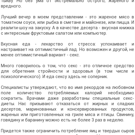
тыкву. Но без ума от экстремально острого, жареного и
вредного.
Лучший вечер в моем представлении - это жареное мясо в
томатном соусе, или рыбка в сметане и майонезе, или пицца. И
реалити-шоу на закуску. А в качестве десерта - вкусная книжка
с интересным фруктовым салатом или компьютер.
Вкусная еда - лекарство от стресса: успокаивает и
настраивает на оптимистичный лад. Но возможен и другой, не
менее оптимистичный вариант - секс.
Много говорилось о том, что секс - это отличное средство
для обретения стройности и здоровья (в том числе и
психологического). И еда сексу здесь не соперник.
Специалисты утверждают, что во имя рекордов на любовном
поле количество потребляемых калорий необходимо
сократить. Врачами даже разработаны специальные секс-
диеты. Нас призывают отказаться от жирных и сладких
десертов, маринованных и консервированных продуктов,
жареных или приготовленных на гриле мяса и птицы. Свинину,
говядину и баранину можно есть не более 3 раз в неделю.
Придется также ограничить потребление яиц и твердых сыров