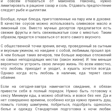
и совсем отказаться от майонеза. Наконец, нужно
лимитировать в рационе сахар и соль. Отдавать предпочтение
следует рыбе и цыплятам.
Вообще, лучше блюда, приготовленные на пару или в духовке.
В качестве соусов можно использовать оливковое масло и
лимонный сок. Вместо мучных десертов предлагается есть
свежие фрукты и пить свежевыжатые соки с мякотью. Таким
образом, придется отказаться от всего самого вкусного.
С общественной точки зрения, вечер, проведенный за сытным
и вкусным ужином, но наедине с собой, любимым, прошел зря.
А чем больше таких вечеров, тем больше жировых отложений
на самых неподходящих местах (закон жизни). И тем меньше
вероятности устроить свою личную жизнь. Но всем известно,
что любовь приходит и уходит, а кушать хочется всегда.
Однако когда есть любовь в наличии, еда теряет свое
обаяние.
Если на сегодня-завтра намечается свидание, я обязан
привести себя в полный порядок. Нужно быть готовому к
сексу. Минимум еды, а можно обойтись и вовсе без нее. Да и
нет совершенно времени, особенно когда нужно принять душ,
помыть голову шампунем, побриться, подобрать одеколон,
белье и одежду. Стандартная подготовка к ночи любви.