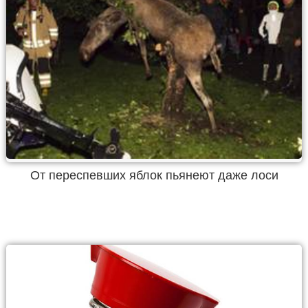
От переспевших яблок пьянеют даже лоси