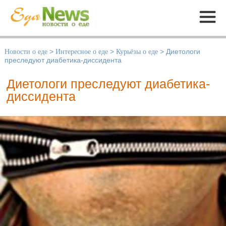
Меню
Новости о еде
>
Интересное о еде
>
Курьёзы о еде
>
Диетологи
преследуют диабетика-диссидента
Диетологи преследуют диабетика-
диссидента