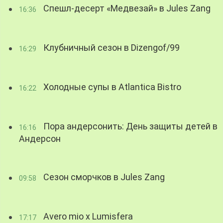
Спешл-десерт «Медвезай» в Jules Zang
16:36
Клубничный сезон в Dizengof/99
16:29
Холодные супы в Atlantica Bistro
16:22
Пора андерсонить: День защиты детей в
16:16
Андерсон
Сезон сморчков в Jules Zang
09:58
Avero mio x Lumisfera
17:17