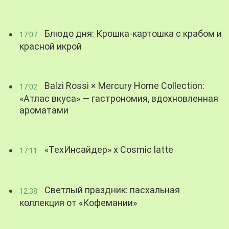
Блюдо дня: Крошка-картошка с крабом и
17:07
красной икрой
Balzi Rossi × Mercury Home Collection:
17:02
«Атлас вкуса» — гастрономия, вдохновленная
ароматами
«ТехИнсайдер» х Cosmic latte
17:11
Светлый праздник: пасхальная
12:38
коллекция от «Кофемании»