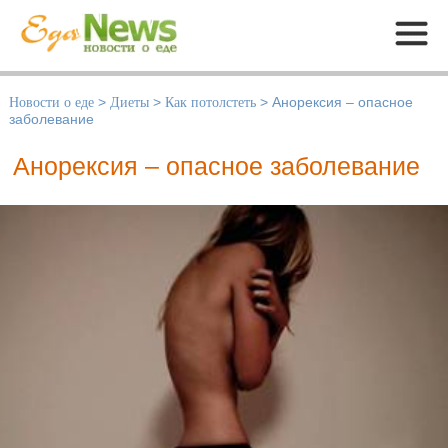
Меню
Новости о еде
>
Диеты
>
Как потолстеть
>
Анорексия – опасное
заболевание
Анорексия – опасное заболевание