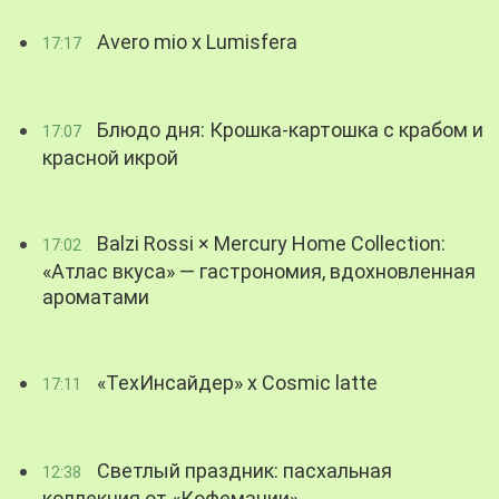
Avero mio x Lumisfera
17:17
Блюдо дня: Крошка-картошка с крабом и
17:07
красной икрой
Balzi Rossi × Mercury Home Collection:
17:02
«Атлас вкуса» — гастрономия, вдохновленная
ароматами
«ТехИнсайдер» х Cosmic latte
17:11
Светлый праздник: пасхальная
12:38
коллекция от «Кофемании»