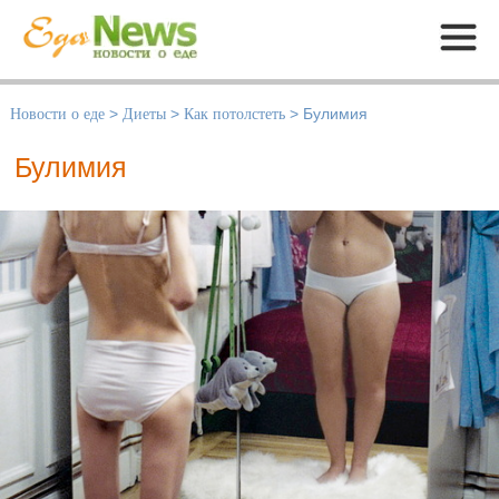
Меню
Новости о еде
>
Диеты
>
Как потолстеть
>
Булимия
Булимия