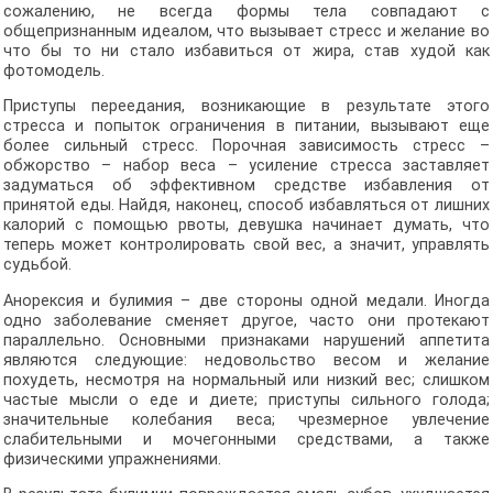
сожалению, не всегда формы тела совпадают с
общепризнанным идеалом, что вызывает стресс и желание во
что бы то ни стало избавиться от жира, став худой как
фотомодель.
Приступы переедания, возникающие в результате этого
стресса и попыток ограничения в питании, вызывают еще
более сильный стресс. Порочная зависимость стресс –
обжорство – набор веса – усиление стресса заставляет
задуматься об эффективном средстве избавления от
принятой еды. Найдя, наконец, способ избавляться от лишних
калорий с помощью рвоты, девушка начинает думать, что
теперь может контролировать свой вес, а значит, управлять
судьбой.
Анорексия и булимия – две стороны одной медали. Иногда
одно заболевание сменяет другое, часто они протекают
параллельно. Основными признаками нарушений аппетита
являются следующие: недовольство весом и желание
похудеть, несмотря на нормальный или низкий вес; слишком
частые мысли о еде и диете; приступы сильного голода;
значительные колебания веса; чрезмерное увлечение
слабительными и мочегонными средствами, а также
физическими упражнениями.