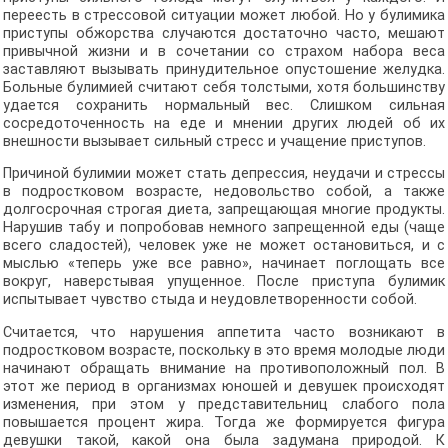
переесть в стрессовой ситуации может любой. Но у булимика
приступы обжорства случаются достаточно часто, мешают
привычной жизни и в сочетании со страхом набора веса
заставляют вызывать принудительное опустошение желудка.
Больные булимией считают себя толстыми, хотя большинству
удается сохранить нормальный вес. Слишком сильная
сосредоточенность на еде и мнении других людей об их
внешности вызывает сильный стресс и учащение приступов.
Причиной булимии может стать депрессия, неудачи и стрессы
в подростковом возрасте, недовольство собой, а также
долгосрочная строгая диета, запрещающая многие продукты.
Нарушив табу и попробовав немного запрещенной еды (чаще
всего сладостей), человек уже не может остановиться, и с
мыслью «теперь уже все равно», начинает поглощать все
вокруг, наверстывая упущенное. После приступа булимик
испытывает чувство стыда и неудовлетворенности собой.
Считается, что нарушения аппетита часто возникают в
подростковом возрасте, поскольку в это время молодые люди
начинают обращать внимание на противоположный пол. В
этот же период в организмах юношей и девушек происходят
изменения, при этом у представительниц слабого пола
повышается процент жира. Тогда же формируется фигура
девушки такой, какой она была задумана природой. К