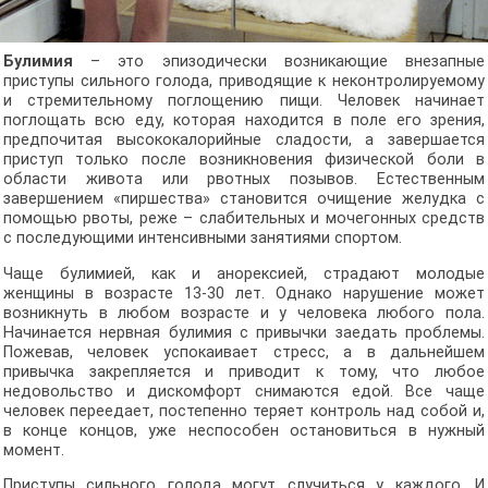
Булимия
– это эпизодически возникающие внезапные
приступы сильного голода, приводящие к неконтролируемому
и стремительному поглощению пищи. Человек начинает
поглощать всю еду, которая находится в поле его зрения,
предпочитая высококалорийные сладости, а завершается
приступ только после возникновения физической боли в
области живота или рвотных позывов. Естественным
завершением «пиршества» становится очищение желудка с
помощью рвоты, реже – слабительных и мочегонных средств
с последующими интенсивными занятиями спортом.
Чаще булимией, как и анорексией, страдают молодые
женщины в возрасте 13-30 лет. Однако нарушение может
возникнуть в любом возрасте и у человека любого пола.
Начинается нервная булимия с привычки заедать проблемы.
Пожевав, человек успокаивает стресс, а в дальнейшем
привычка закрепляется и приводит к тому, что любое
недовольство и дискомфорт снимаются едой. Все чаще
человек переедает, постепенно теряет контроль над собой и,
в конце концов, уже неспособен остановиться в нужный
момент.
Приступы сильного голода могут случиться у каждого. И