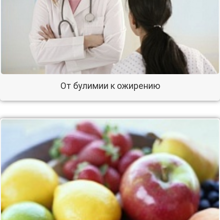
От булимии к ожирению