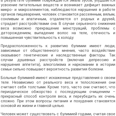
В результате булимии повреждается эмаль зубов, ухудшается
усвоение питательных веществ и возникает дефицит важных
микро- и макроэлементов, наблюдаются нарушения в работе
органов пищеварения, человек становится рассеянным, вялым,
сонливым и апатичным, отдаляется от родных и друзей,
страдает расстройствами сна. В случае серьезного снижения
веса возможно прекращение менструаций, проблемы с
деторождением, выпадение волос на теле, отечность и
повышенная чувствительность к холоду.
Предрасположенность к развитию булимии имеют люди,
зависимые от общественного мнения, часто воздействие
оказывают генетические и наследственные факторы. Так
случаи душевных расстройств (включая депрессию и
нарушения аппетита), алкоголизма и наркомании в истории
семьи сильно повышают вероятность развития болезни.
Больные булимией имеют искаженные представления о своем
теле. Независимо от реального веса и телосложения они
считают себя толстыми. Кроме того, часто они считают, что
периодическое обжорство с последующим очищением –
прекрасный способ контроля веса, и переубедить их очень
сложно. При этом вопросы питания и похудения становятся
основой их жизни и главной целью.
Человек может существовать с булимией годами, считая свое