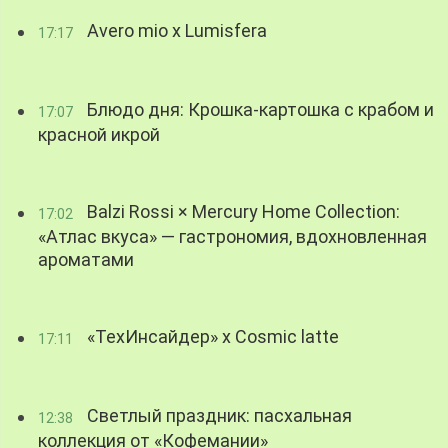
Avero mio x Lumisfera
17:17
Блюдо дня: Крошка-картошка с крабом и
17:07
красной икрой
Balzi Rossi × Mercury Home Collection:
17:02
«Атлас вкуса» — гастрономия, вдохновленная
ароматами
«ТехИнсайдер» х Cosmic latte
17:11
Светлый праздник: пасхальная
12:38
коллекция от «Кофемании»