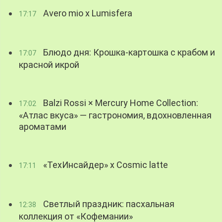
Avero mio x Lumisfera
17:17
Блюдо дня: Крошка-картошка с крабом и
17:07
красной икрой
Balzi Rossi × Mercury Home Collection:
17:02
«Атлас вкуса» — гастрономия, вдохновленная
ароматами
«ТехИнсайдер» х Cosmic latte
17:11
Светлый праздник: пасхальная
12:38
коллекция от «Кофемании»