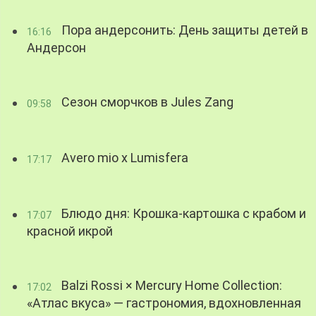
Пора андерсонить: День защиты детей в
16:16
Андерсон
Сезон сморчков в Jules Zang
09:58
Avero mio x Lumisfera
17:17
Блюдо дня: Крошка-картошка с крабом и
17:07
красной икрой
Balzi Rossi × Mercury Home Collection:
17:02
«Атлас вкуса» — гастрономия, вдохновленная