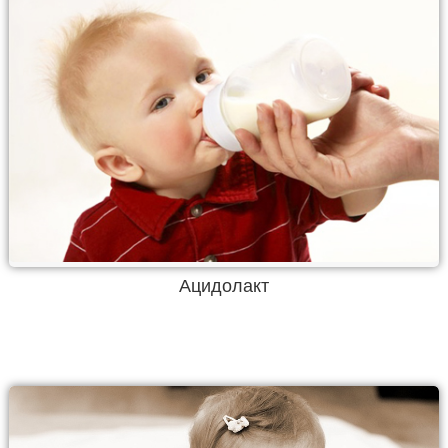
Ацидолакт