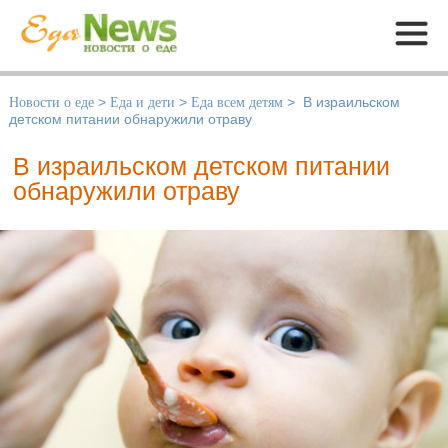
Меню
Новости о еде
>
Еда и дети
>
Еда всем детям
>
В израильском
детском питании обнаружили отраву
В израильском детском питании
обнаружили отраву