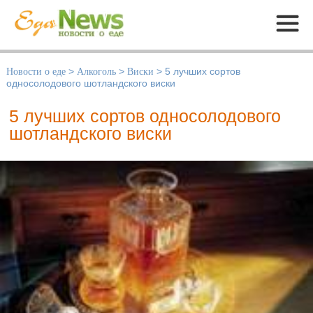
Меню
Новости о еде
>
Алкоголь
>
Виски
>
5 лучших сортов
односолодового шотландского виски
5 лучших сортов односолодового
шотландского виски