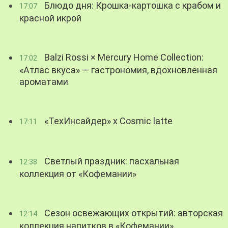
Блюдо дня: Крошка-картошка с крабом и
17:07
красной икрой
Balzi Rossi × Mercury Home Collection:
17:02
«Атлас вкуса» — гастрономия, вдохновленная
ароматами
«ТехИнсайдер» х Cosmic latte
17:11
Светлый праздник: пасхальная
12:38
коллекция от «Кофемании»
Сезон освежающих открытий: авторская
12:14
коллекция напитков в «Кофемании»