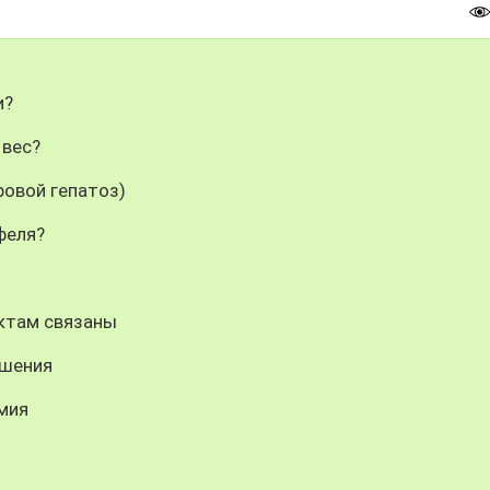
и?
 вес?
ровой гепатоз)
феля?
уктам связаны
ошения
мия