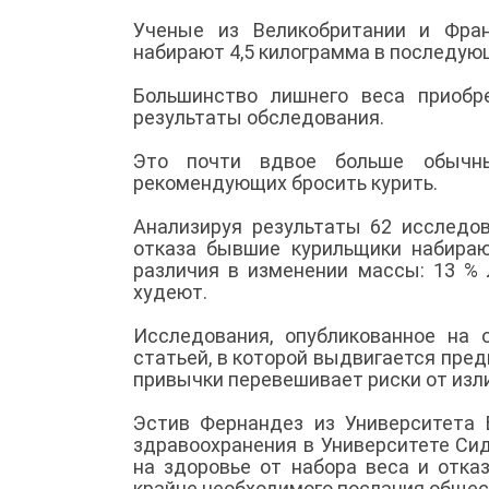
Ученые из Великобритании и Фра
набирают 4,5 килограмма в последующ
Большинство лишнего веса приобр
результаты обследования.
Это почти вдвое больше обычны
рекомендующих бросить курить.
Анализируя результаты 62 исследов
отказа бывшие курильщики набираю
различия в изменении массы: 13 %
худеют.
Исследования, опубликованное на 
статьей, в которой выдвигается пред
привычки перевешивает риски от изл
Эстив Фернандез из Университета 
здравоохранения в Университете Си
на здоровье от набора веса и отка
крайне необходимого послания общес