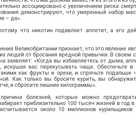
ительно ассоциировано с увеличением риска смер
дования демонстрируют, что умеренный набор ма
ие – да».
отому что никотин подавляет аппетит, а его де
ения Великобритании признает, что это явление яв
их людей от бросания вредной привычки. В своем с
на заявляет: «Когда вы избавляетесь от дыма, апп
, искушая вас перекусывать чаще. Обеспечьте в
акими как фрукты и орехи, и спрячьте подальше 
ой. Как только вы бросите курить, вы обнаружит
гче, и сбросите лишние килограммы».
ричина болезней, которые можно предотврати
абирает приблизительно 100 тысяч жизней в год в
насчитывается около 10 миллионов курильщиков