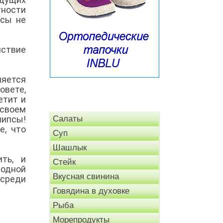
тности
ссы не
йствие
ляется
овете,
етит и
 своем
чипсы!
Салаты
е, что
Суп
Шашлык
ть, и
Стейк
 одной
Вкусная свинина
 среди
Говядина в духовке
Рыба
Морепродукты