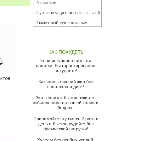
базиликом
Суп из огурца и лосося с сальсой
Тыквенный суп с печеным
чесноком и томатной сальсой
Грибной суп
Томатный суп с кремом из
КАК ПОХУДЕТЬ
красного перца
Если регулярно пить эти
Парижский луковый суп
напитки, Вы гарантированно
похудеете!
Суп из спаржи и горошка с
уктов
сыром пармезан
Как сжечь лишний жир без
спортзала и диет!
Суп-крем из цветной капусты
Этот напиток быстро сжигает
Французский луковый суп
избыток жира на вашей талии и
бедрах!
Суп из баклажанов с моцареллой
и гремолатой
Принимайте эту смесь 2 раза в
Грибной крем-суп с кростини с
день и быстро худейте без
козьим сыром
физической нагрузки!
Суп мисо с зеленым луком и
Худеем без особых усилий,