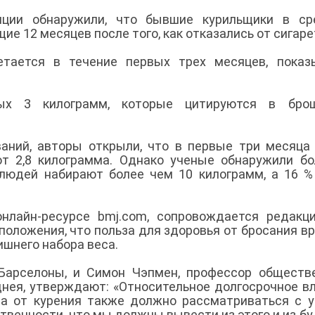
нции обнаружили, что бывшие курильщики в ср
ие 12 месяцев после того, как отказались от сигаре
етается в течение первых трех месяцев, показ
х 3 килограмм, которые цитируются в брош
аний, авторы открыли, что в первые три месяца
т 2,8 килограмма. Однако ученые обнаружили б
 людей набирают более чем 10 килограмм, а 16 
онлайн-ресурсе bmj.com, сопровождается редакц
положения, что польза для здоровья от бросания в
ишнего набора веса.
Барселоны, и Симон Чэпмен, профессор обществ
днея, утверждают: «Относительное долгосрочное в
за от курения также должно рассматриваться с 
твенности, что мы должны вывести из этого и из б