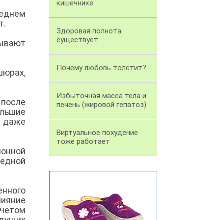
кишечнике
еднем
т.
Здоровая полнота
существует
ывают
Почему любовь толстит?
юрах,
Избыточная масса тела и
 после
печень (жировой гепатоз)
ольшие
% даже
Виртуальное похудение
тоже работает
ионной
редной
енного
лияние
учетом
удущих