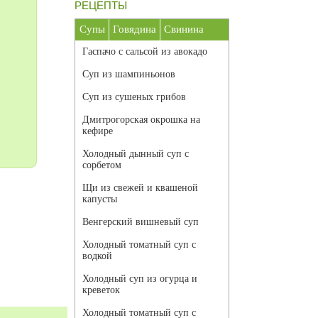
РЕЦЕПТЫ
Супы
Говядина
Свинина
Гаспачо с сальсой из авокадо
Суп из шампиньонов
Суп из сушеных грибов
Дмитрогорская окрошка на
кефире
Холодный дынный суп с
сорбетом
Щи из свежей и квашеной
капусты
Венгерский вишневый суп
Холодный томатный суп с
водкой
Холодный суп из огурца и
креветок
Холодный томатный суп с