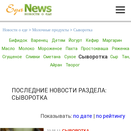
Меню
Новости о еде
>
Молочные продукты
>
Сыворотка
Бифидок
Варенец
Детям
Йогурт
Кефир
Маргарин
Масло
Молоко
Мороженое
Пахта
Простокваша
Ряженка
Сыворотка
Сгущеное
Сливки
Сметана
Сухое
Сыр
Тан,
Айран
Творог
ПОСЛЕДНИЕ НОВОСТИ РАЗДЕЛА:
СЫВОРОТКА
Показывать:
по дате
|
по рейтингу
СЫВОРОТКА
23.05.11