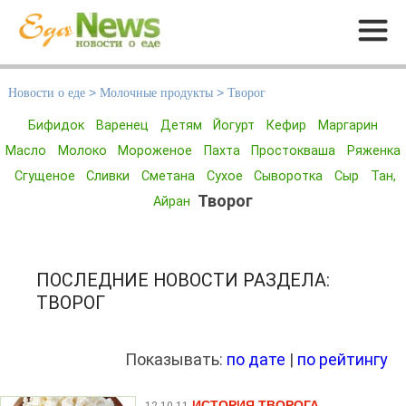
Меню
Новости о еде
>
Молочные продукты
>
Творог
Бифидок
Варенец
Детям
Йогурт
Кефир
Маргарин
Масло
Молоко
Мороженое
Пахта
Простокваша
Ряженка
Сгущеное
Сливки
Сметана
Сухое
Сыворотка
Сыр
Тан,
Творог
Айран
ПОСЛЕДНИЕ НОВОСТИ РАЗДЕЛА:
ТВОРОГ
Показывать:
по дате
|
по рейтингу
ИСТОРИЯ ТВОРОГА
12.10.11