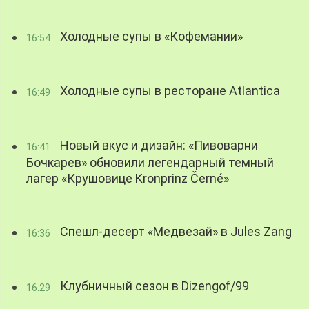
Холодные супы в «Кофемании»
16:54
Холодные супы в ресторане Atlantica
16:49
Новый вкус и дизайн: «Пивоварни
16:41
Бочкарев» обновили легендарный темный
лагер «Крушовице Kronprinz Černé»
Спешл-десерт «Медвезай» в Jules Zang
16:36
Клубничный сезон в Dizengof/99
16:29