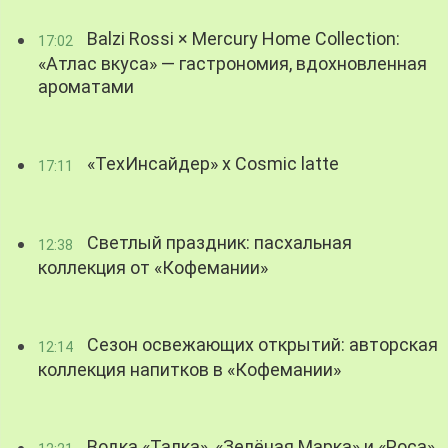
Balzi Rossi × Mercury Home Collection:
17:02
«Атлас вкуса» — гастрономия, вдохновленная
ароматами
«ТехИнсайдер» х Cosmic latte
17:11
Светлый праздник: пасхальная
12:38
коллекция от «Кофемании»
Сезон освежающих открытий: авторская
12:14
коллекция напитков в «Кофемании»
Водка «Талка», «Зелёная Марка» и «Роса»