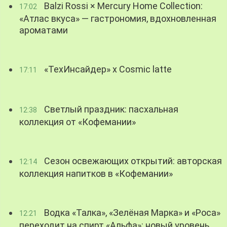
Balzi Rossi × Mercury Home Collection:
17:02
«Атлас вкуса» — гастрономия, вдохновленная
ароматами
«ТехИнсайдер» х Cosmic latte
17:11
Светлый праздник: пасхальная
12:38
коллекция от «Кофемании»
Сезон освежающих открытий: авторская
12:14
коллекция напитков в «Кофемании»
Водка «Талка», «Зелёная Марка» и «Роса»
12:21
переходит на спирт «Альфа»: новый уровень