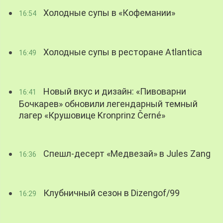
Холодные супы в «Кофемании»
16:54
Холодные супы в ресторане Atlantica
16:49
Новый вкус и дизайн: «Пивоварни
16:41
Бочкарев» обновили легендарный темный
лагер «Крушовице Kronprinz Černé»
Спешл-десерт «Медвезай» в Jules Zang
16:36
Клубничный сезон в Dizengof/99
16:29