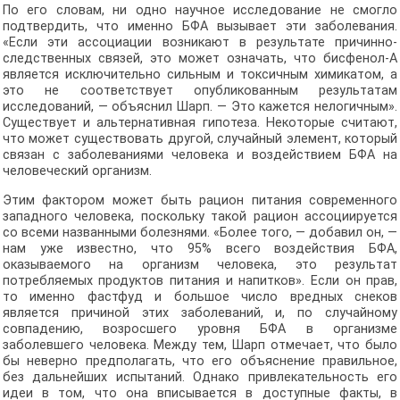
По его словам, ни одно научное исследование не смогло
подтвердить, что именно БФА вызывает эти заболевания.
«Если эти ассоциации возникают в результате причинно-
следственных связей, это может означать, что бисфенол-А
является исключительно сильным и токсичным химикатом, а
это не соответствует опубликованным результатам
исследований, — объяснил Шарп. — Это кажется нелогичным».
Существует и альтернативная гипотеза. Некоторые считают,
что может существовать другой, случайный элемент, который
связан с заболеваниями человека и воздействием БФА на
человеческий организм.
Этим фактором может быть рацион питания современного
западного человека, поскольку такой рацион ассоциируется
со всеми названными болезнями. «Более того, — добавил он, —
нам уже известно, что 95% всего воздействия БФА,
оказываемого на организм человека, это результат
потребляемых продуктов питания и напитков». Если он прав,
то именно фастфуд и большое число вредных снеков
является причиной этих заболеваний, и, по случайному
совпадению, возросшего уровня БФА в организме
заболевшего человека. Между тем, Шарп отмечает, что было
бы неверно предполагать, что его объяснение правильное,
без дальнейших испытаний. Однако привлекательность его
идеи в том, что она вписывается в доступные факты, в