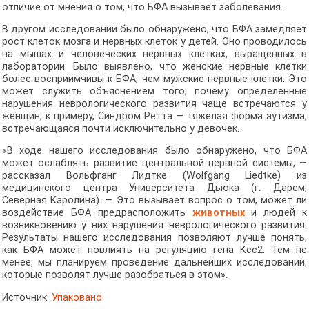
отличие от мнения о том, что БФА вызывает заболевания.
В другом исследовании было обнаружено, что БФА замедляет
рост клеток мозга и нервных клеток у детей. Оно проводилось
на мышах и человеческих нервных клетках, выращенных в
лаборатории. Было выявлено, что женские нервные клетки
более восприимчивы к БФА, чем мужские нервные клетки. Это
может служить объяснением того, почему определенные
нарушения неврологического развития чаще встречаются у
женщин, к примеру, Синдром Ретта — тяжелая форма аутизма,
встречающаяся почти исключительно у девочек.
«В ходе нашего исследования было обнаружено, что БФА
может ослаблять развитие центральной нервной системы, —
рассказал Вольфганг Лидтке (Wolfgang Liedtke) из
медицинского центра Университета Дьюка (г. Дарем,
Северная Каролина). — Это вызывает вопрос о том, может ли
воздействие БФА предрасположить
животных
и людей к
возникновению у них нарушения неврологического развития.
Результаты нашего исследования позволяют лучше понять,
как БФА может повлиять на регуляцию гена Kcc2. Тем не
менее, мы планируем проведение дальнейших исследований,
которые позволят лучше разобраться в этом».
Источник:
Упаковано