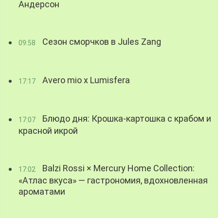
Андерсон
Сезон сморчков в Jules Zang
09:58
Avero mio x Lumisfera
17:17
Блюдо дня: Крошка-картошка с крабом и
17:07
красной икрой
Balzi Rossi × Mercury Home Collection:
17:02
«Атлас вкуса» — гастрономия, вдохновленная
ароматами