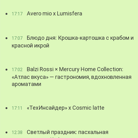
Avero mio x Lumisfera
17:17
Блюдо дня: Крошка-картошка с крабом и
17:07
красной икрой
Balzi Rossi × Mercury Home Collection:
17:02
«Атлас вкуса» — гастрономия, вдохновленная
ароматами
«ТехИнсайдер» х Cosmic latte
17:11
Светлый праздник: пасхальная
12:38