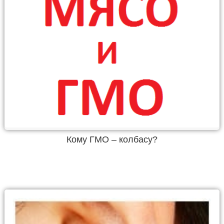
Кому ГМО – колбасу?