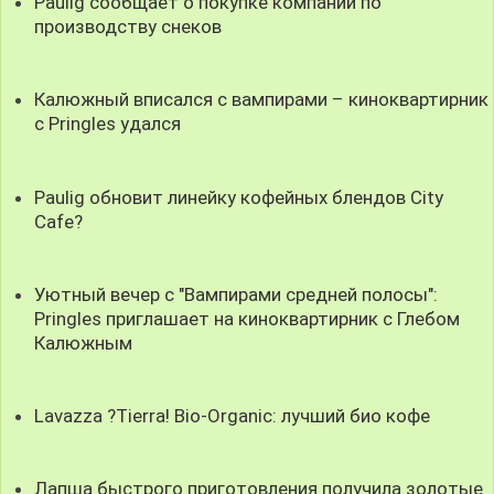
Paulig сообщает о покупке компании по
производству снеков
Калюжный вписался с вампирами – киноквартирник
с Pringles удался
Paulig обновит линейку кофейных блендов City
Cafe?
Уютный вечер с "Вампирами средней полосы":
Pringles приглашает на киноквартирник с Глебом
Калюжным
Lavazza ?Tierra! Bio-Organic: лучший био кофе
Лапша быстрого приготовления получила золотые