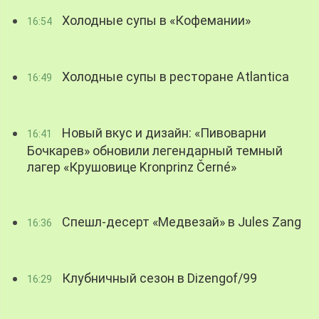
Холодные супы в «Кофемании»
16:54
Холодные супы в ресторане Atlantica
16:49
Новый вкус и дизайн: «Пивоварни
16:41
Бочкарев» обновили легендарный темный
лагер «Крушовице Kronprinz Černé»
Спешл-десерт «Медвезай» в Jules Zang
16:36
Клубничный сезон в Dizengof/99
16:29