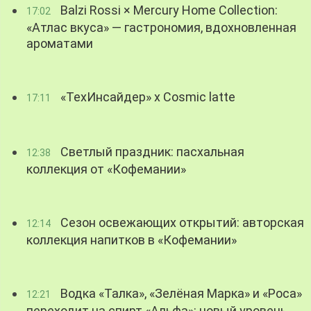
Balzi Rossi × Mercury Home Collection:
17:02
«Атлас вкуса» — гастрономия, вдохновленная
ароматами
«ТехИнсайдер» х Cosmic latte
17:11
Светлый праздник: пасхальная
12:38
коллекция от «Кофемании»
Сезон освежающих открытий: авторская
12:14
коллекция напитков в «Кофемании»
Водка «Талка», «Зелёная Марка» и «Роса»
12:21
переходит на спирт «Альфа»: новый уровень