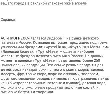
вашего города в стильной упаковке уже в апреле!
Справка:
[1]
АО
«ПРОГРЕСС»
является лидером
на рынке детского
питания в России. Компания выпускает продукцию под тремя
узнаваемыми брендами: «ФрутоНяня», «ФрутоНяня Малышам»,
«Липецкий бювет». «ФрутоНяня» — один из наиболее
известных брендов детского питания в России. На данный
момент в линейке «ФрутоНяня» представлены более 250
наименований продукции. Это самые разные продукты для
детей: соки, нектары, соки прямого отжима, морсы, кисели,
десерты, фруктовые пюре, пюре со сливками, творогом,
фруктово-овощные, овощные и мясные пюре, различные виды
каш (быстрорастворимые, готовые и жидкие), детская вода,
молоко и кисломолочные продукты, молочные коктейли,
питьевые йогурты и творожки.