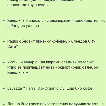
производству снеков
Калюжный вписался с вампирами – киноквартирник
с Pringles удался
Paulig обновит линейку кофейных блендов City
Cafe?
Уютный вечер с "Вампирами средней полосы":
Pringles приглашает на киноквартирник с Глебом
Калюжным
Lavazza ?Tierra! Bio-Organic: лучший био кофе
Лапша быстрого приготовления получила золотые