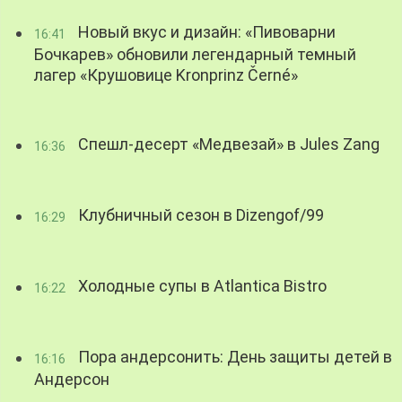
Новый вкус и дизайн: «Пивоварни
16:41
Бочкарев» обновили легендарный темный
лагер «Крушовице Kronprinz Černé»
Спешл-десерт «Медвезай» в Jules Zang
16:36
Клубничный сезон в Dizengof/99
16:29
Холодные супы в Atlantica Bistro
16:22
Пора андерсонить: День защиты детей в
16:16
Андерсон