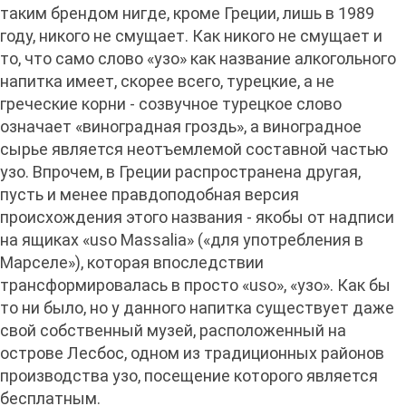
таким брендом нигде, кроме Греции, лишь в 1989
году, никого не смущает. Как никого не смущает и
то, что само слово «узо» как название алкогольного
напитка имеет, скорее всего, турецкие, а не
греческие корни - созвучное турецкое слово
означает «виноградная гроздь», а виноградное
сырье является неотъемлемой составной частью
узо. Впрочем, в Греции распространена другая,
пусть и менее правдоподобная версия
происхождения этого названия - якобы от надписи
на ящиках «uso Massalia» («для употребления в
Марселе»), которая впоследствии
трансформировалась в просто «uso», «узо». Как бы
то ни было, но у данного напитка существует даже
свой собственный музей, расположенный на
острове Лесбос, одном из традиционных районов
производства узо, посещение которого является
бесплатным.