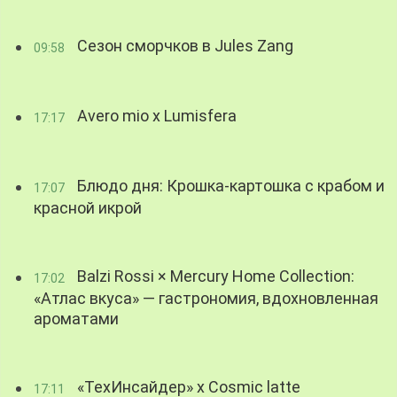
Сезон сморчков в Jules Zang
09:58
Avero mio x Lumisfera
17:17
Блюдо дня: Крошка-картошка с крабом и
17:07
красной икрой
Balzi Rossi × Mercury Home Collection:
17:02
«Атлас вкуса» — гастрономия, вдохновленная
ароматами
«ТехИнсайдер» х Cosmic latte
17:11