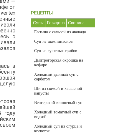
ками —
афе от
verte»
РЕЦЕПТЫ
ленные
Супы
Говядина
Свинина
ливали
овенно
Гаспачо с сальсой из авокадо
есь с
ливали
Суп из шампиньонов
азался
Суп из сушеных грибов
Дмитрогорская окрошка на
лась в
кефире
бсенту
Холодный дынный суп с
авшая
сорбетом
 целую
Щи из свежей и квашеной
капусты
оторая
Венгерский вишневый суп
нейшей
5 году
Холодный томатный суп с
водкой
йским
 своем
Холодный суп из огурца и
креветок