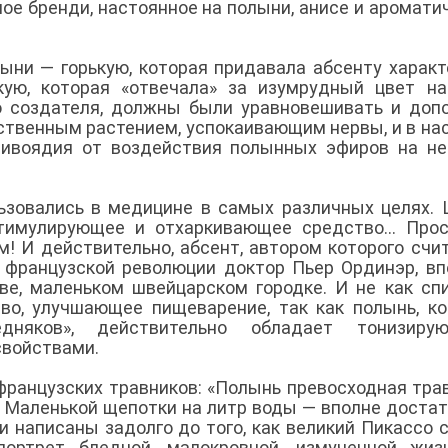
ое бренди, настоянное на полыни, анисе и аромати
лыни — горькую, которая придавала абсенту харак
кую, которая «отвечала» за изумрудный цвет на
о создателя, должны были уравновешивать и доп
рственным растением, успокаивающим нервы, и в на
отивоядия от воздействия полынных эфиров на н
ьзовались в медицине в самых различных целях.
тимулирующее и отхаркивающее средство... Про
м! И действительно, абсент, автором которого счи
 французской революции доктор Пьер Ординэр, в
уве, маленьком швейцарском городке. И не как сп
ство, улучшающее пищеварение, так как полынь, к
дняков», действительно обладает тонизирую
свойствами.
французских травников: «Полынь превосходная тра
 Маленькой щепотки на литр воды — вполне достат
и написаны задолго до того, как великий Пикассо 
ортрет бледной, малокровной, измученной жиз