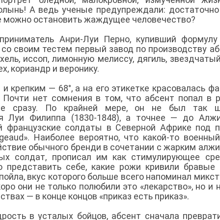
ынь! А ведь ученые предупреждали: достаточно
зве можно остановить жаждущее человечество?
приниматель Анри-Луи Перно, купивший формулу
 со своим тестем первый завод по производству аб
ель, иссоп, лимонную мелиссу, дягиль, звездчатый
х, кориандр и веронику.
и крепким — 68°, а на его этикетке красовалась ф
Почти нет сомнения в том, что абсент попал в 
 не сразу. По крайней мере, он не был так ш
я Луи Филиппа (1830-1848), а точнее — до Алж
ой французские солдаты в Северной Африке под 
geaud». Наиболее вероятно, что какой-то военный
ствие обычного бренди в сочетании с жарким алж
ых солдат, прописал им как стимулирующее сре
 представить себе, какие рожи кривили бравые 
пойла, вкус которого больше всего напоминал микст
оро они не только полюбили это «лекарство», но и 
твах — в конце концов «приказ есть приказ».
дрость в усталых бойцов, абсент сначала преврат