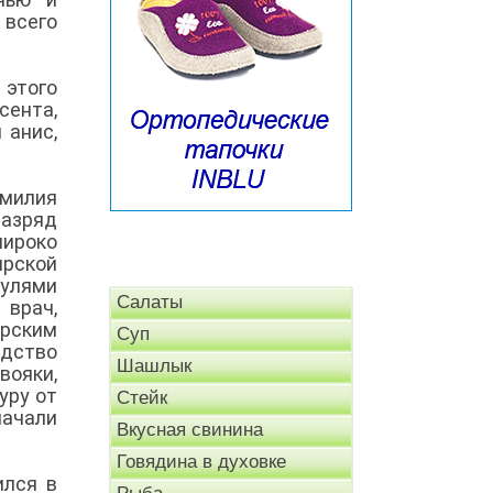
 всего
 этого
сента,
 анис,
амилия
разряд
ироко
ирской
пулями
Салаты
 врач,
ирским
Суп
дство
Шашлык
вояки,
уру от
Стейк
начали
Вкусная свинина
Говядина в духовке
ился в