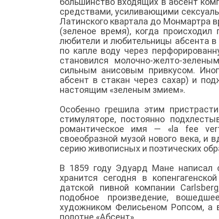
большинство входящих в абсент ком
средствами, усиливающими сексуаль
Латинского квартала до Монмартра вре
(зеленое время), когда происходил
любители и любительницы абсента в
по капле воду через перфорированн
становился молочно-желто-зелены
сильным анисовым привкусом. Иног
абсент в стакан через сахар) и по
настоящим «зеленым змием».
Особенно грешила этим пристрасти
стимуляторе, постоянно подхлест
романтическое имя — «la fee ver
своеобразной музой нового века, и 
серию живописных и поэтических обр
В 1859 году Эдуард Мане написал 
хранится сегодня в копенгагенско
датской пивной компании Carlsberg
подобное произведение, вошедше
художником Фелисьеном Ропсом, а в
полотне «Абсент».