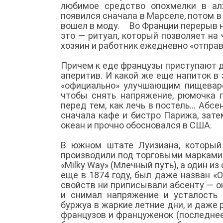
любимое средство опохмелки в ал
появился сначала в Марселе, потом в
вошел в моду. Во Франции перерыв на
это — ритуал, который позволяет на 
хозяин и работник ежедневно «отпра
Причем к еде французы приступают 
аперитив. И какой же еще напиток в
«официально» улучшающим пищеваре
чтобы снять напряжение, рюмочка 
перед тем, как лечь в постель... Абс
сначала кафе и бистро Парижа, зате
океан и прочно обосновался в США.
В южном штате Луизиана, который
производили под торговыми марками «
«Milky Way» (Млечный путь), а один 
еще в 1874 году, был даже назван «O
свойств ни приписывали абсенту — о
и снимал напряжение и усталость 
буржуа в жаркие летние дни, и даже
французов и француженок (последнее,