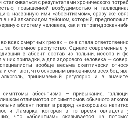
ли сталкиваться с результатами хронического потре
остью, повышенной возбудимостью и галлюцинац
кцию, названную ими «абсентизмом», сразу же свя
 в ней алкалоидом туйоном, который, предположит
нервную систему человека, как и тетрагидроканнаб
во всех смертных грехах — она стала ответственно
е... за богемное распутство. Однако современные 
одивший в абсент состав из полыни, иссопа и ф
 у них припадки, а для здорового человека — сове
 специалисты вообще весьма скептически относ
а и считают, что основным виновником всех бед яв
алкоголь, принимаемый регулярно и в значите
 симптомы абсентизма — привыкание, галлюцин
 слишком отличаются от симптомов обычного алкого
ыни абсент попал в разряд «нехороших» напитко
нности Ламарка, которая в то время овладела 
вших, что «абсентизм» сказывается на потомс