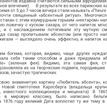
понентов издавна считаются сильными афродизиа
ное влечение). В результате во всех парижских к
мя от 5 до 7 часов вечера стали называть «l"heure 
 почти священный «абсентный ритуал». Многочис
 стакан с этим изумрудным горьким «нектаром» на
ую ложечку с куском сахара, от чего напиток мгн
м, и с наслаждением потягивали эту мутную см
да сахар пропитывали абсентом (или просто на
джигали — выглядело очень эффектно, и напиток к
ем богема, которая, видимо, чаще других нужда
ывала себя таким способом и даже придумала а
te» (зеленая фея). Видимо, эта самая фея, ст
вдохновляла их на творческие подвиги, породившие
азов, зачастую трагических.
свою знаменитую картину «Любитель абсента», к
й Новой глиптотеке Карлсберга (владельца круп
, известного коллекционера и мецената). В 186
е в мировую классику, было написано бельги
 1876 году великий Дега воплотил ту же тему в