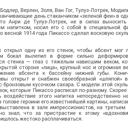
длер, Верлен, Золя, Ван Гог, Тулуз-Лотрек, Модил
аканчивающие день стаканчиком «зеленой феи» в од
что Анри де Тулуз-Лотрек, не в силах выносит
м напитком, носил его с собой в специальной ф
о весной 1914 года Пикассо сделал восковую скул
 открыл одну из его стенок, чтобы абсент мог 
ам бокал вылепил в форме сильно деформиров
ся стенка — глаз с тяжелым нависшим веком, к
крытой стороне «лица», крупный нос и огромная в
жение абсента к бассейну нижней губы. Конич
ловы открыт и снабжен своеобразной «шляпой» 
с бронзовым кусочком сахара. С модели этой скул
ок, которые Пикассо расписал по-разному. Скорее 
ь воздействие этого напитка непосредственно н
в голове героини его известнейшей картины, написа
 выставлена в зале импрессионистов, на третьем
знал, что за пристрастие к этому «вдохнови
пришлось жестоко расплачиваться.