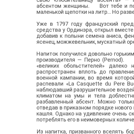
абсентом женщины. Вот тебе и пол
маленькой щепотки на литр... Но ра
Уже в 1797 году французский пред
средства у Ординэра, открыл вместе
добавив к полыни семена аниса, фенх
ясенец, можжевельник, мускатный оре
Напиток получился довольно горьким 
производителя — Перно (Pernod). 
«великих обольстителей» далеко
распространен вплоть до правлени
военной кампании, во время котор
распевали «La Casquette du Pere Bu
наблюдавший разрушительное воздей
климатом на умы и тела доблестн
разбавленный абсент. Можно только
отведав в приказном порядке нового 
кашля. Однако на удивление очень ск
потреблять его в неимоверных количес
Из напитка, призванного вселять бо