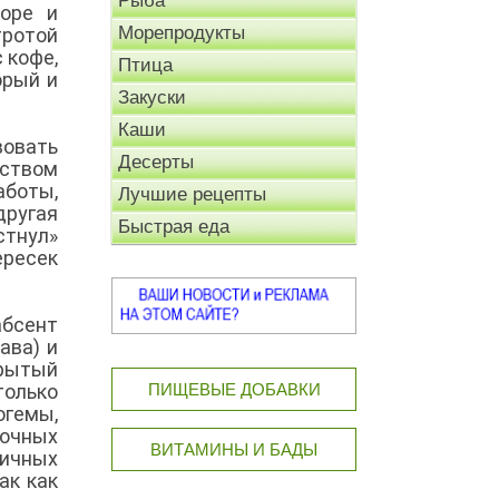
Рыба
оре и
Морепродукты
тротой
 кофе,
Птица
орый и
Закуски
Каши
вовать
Десерты
дством
аботы,
Лучшие рецепты
другая
Быстрая еда
стнул»
ересек
абсент
ава) и
крытый
только
ПИЩЕВЫЕ ДОБАВКИ
огемы,
дочных
ВИТАМИНЫ И БАДЫ
тичных
ак как