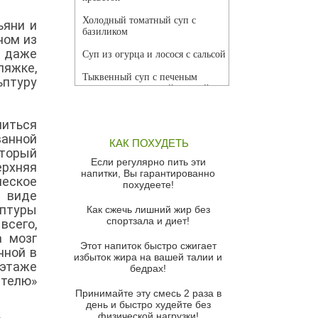
Холодный томатный суп с
ьяни и
базиликом
ном из
ь даже
Суп из огурца и лосося с сальсой
ляжке,
Тыквенный суп с печеным
ьптуру
чесноком и томатной сальсой
Грибной суп
литься
Томатный суп с кремом из
анной
КАК ПОХУДЕТЬ
красного перца
оторый
Если регулярно пить эти
ерхняя
Парижский луковый суп
напитки, Вы гарантированно
еское
похудеете!
Суп из спаржи и горошка с
в виде
сыром пармезан
ьптуры
Как сжечь лишний жир без
спортзала и диет!
всего,
Суп-крем из цветной капусты
а мозг
Этот напиток быстро сжигает
Французский луковый суп
нной в
избыток жира на вашей талии и
 этаже
бедрах!
Суп из баклажанов с моцареллой
телю»
и гремолатой
Принимайте эту смесь 2 раза в
Грибной крем-суп с кростини с
день и быстро худейте без
козьим сыром
физической нагрузки!