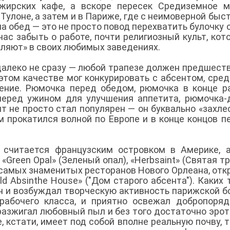
жирских кафе, а вскоре пересек Средиземное м
 Тулоне, а затем и в Париже, где с неимоверной быс
 обед — это не просто повод перехватить булочку с
час забыть о работе, почти религиозный культ, кот
вляют» в своих любимых заведениях.
далеко не сразу — любой трапезе должен предшест
 этом качестве мог конкурировать с абсентом, сре
ние. Рюмочка перед обедом, рюмочка в конце р
перед ужином для улучшения аппетита, рюмочка-
ент не просто стал популярен — он буквально «захле
м прокатился волной по Европе и в конце концов п
 считается французским островком в Америке, 
Green Opal» (Зеленый опал), «Herbsaint» (Святая тр
из самых знаменитых ресторанов Нового Орлеана, от
ld Absinthe House» ("Дом старого абсента"). Каких 
н и возбуждал творческую активность парижской б
рабочего класса, и приятно освежал добропоря
 разжигал любовный пыл и без того достаточно эро
 кстати, имеет под собой вполне реальную почву, т