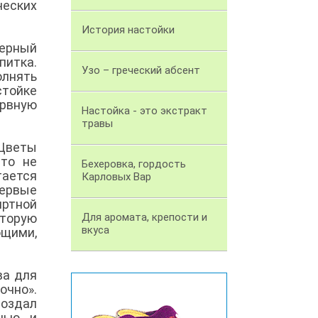
ческих
История настойки
терный
питка.
Узо – греческий абсент
олнять
стойке
ервную
Настойка - это экстракт
травы
 Цветы
сто не
Бехеровка, гордость
тается
Карловых Вар
первые
иртной
оторую
Для аромата, крепости и
вкуса
щими,
ва для
очно».
создал
нью и