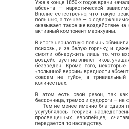
Уже в конце 1850-х годов врачи нача
абсента — наркотической зависим
Вполне естественно, что такую реа
полынью, а точнее — с содержащимся
оказывает такое же воздействие на 
активный компонент марихуаны.
В итоге несчастную полынь обвинили 
психозы, и за белую горячку, и даж
смогли обнаружить лишь то, что вх
воздействует на эпилептиков, учащая
безвреден. Кроме того, некоторые
«полынной версии» вредности абсент
совсем не туйон, а тривиальный 
количествах.
В этом есть свой резон, так как
бессонница, тремор и судороги — не
Тем не менее именно благодаря пол
усугублялось теорией наследстве
просвещенных европейцев, счита
передается по наследству.