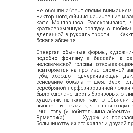
Не обошли абсент своим вниманием Бо
Виктор Гюго, обычно начинавшие и з
кафе Монпарнаса. Рассказывают, 
кратковременную разлуку с любимы
вделанной в рукоять трости. Как-т
бокала абсента.
Отвергая обычные формы, художник
подобно фонтану в бассейн, а с
человеческой головы: открывающая
повторяется на противоположной за
губа, хорошо подчеркивающая дви
основание бокала — шея. Верх го
серебряной перфорированной ложки 
было сделано шесть бронзовых отлив
художник пытался как-то объяснит
пьющего и показать, что происходит 
1901 году («Любительница абсента»
Эрмитажа). Художник прекрасно 
большинству из его коллег и друзей 