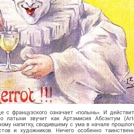
де с французского означает «полынь». И действит
по латыни звучит как Артэмисия Абсэнтум (Art
чному напитку, сводившему с ума в начале прошлог
истов и художников. Ничего особенно таинствен