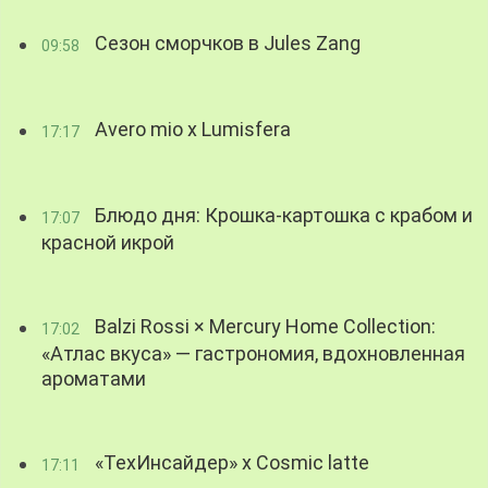
Сезон сморчков в Jules Zang
09:58
Avero mio x Lumisfera
17:17
Блюдо дня: Крошка-картошка с крабом и
17:07
красной икрой
Balzi Rossi × Mercury Home Collection:
17:02
«Атлас вкуса» — гастрономия, вдохновленная
ароматами
«ТехИнсайдер» х Cosmic latte
17:11