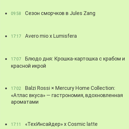
Сезон сморчков в Jules Zang
09:58
Avero mio x Lumisfera
17:17
Блюдо дня: Крошка-картошка с крабом и
17:07
красной икрой
Balzi Rossi × Mercury Home Collection:
17:02
«Атлас вкуса» — гастрономия, вдохновленная
ароматами
«ТехИнсайдер» х Cosmic latte
17:11