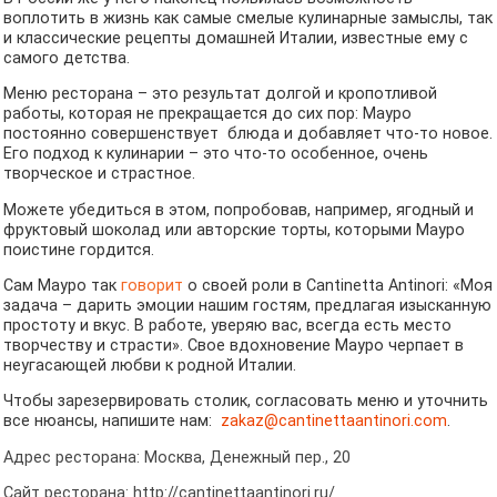
воплотить в жизнь как самые смелые кулинарные замыслы, так
и классические рецепты домашней Италии, известные ему с
самого детства.
Меню ресторана – это результат долгой и кропотливой
работы, которая не прекращается до сих пор: Мауро
постоянно совершенствует блюда и добавляет что-то новое.
Его подход к кулинарии – это что-то особенное, очень
творческое и страстное.
Можете убедиться в этом, попробовав, например, ягодный и
фруктовый шоколад или авторские торты, которыми Мауро
поистине гордится.
Сам Мауро так
говорит
о своей роли в Cantinetta Antinori: «Моя
задача – дарить эмоции нашим гостям, предлагая изысканную
простоту и вкус. В работе, уверяю вас, всегда есть место
творчеству и страсти». Свое вдохновение Мауро черпает в
неугасающей любви к родной Италии.
Чтобы зарезервировать столик, согласовать меню и уточнить
все нюансы, напишите нам:
zakaz@cantinettaantinori.com
.
Адрес ресторана: Москва, Денежный пер., 20
Сайт ресторана: http://cantinettaantinori.ru/