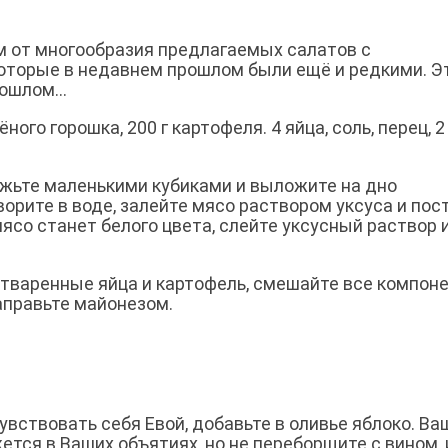
м от многообразия предлагаемых салатов с
которые в недавнем прошлом были ещё и редкими. Э
рошлом…
ёного горошка, 200 г картофеля. 4 яйца, соль, перец, 2 
жьте маленькими кубиками и выложите на дно
орите в воде, залейте мясо раствором уксуса и пос
 мясо станет белого цвета, слейте уксусный раствор 
тваренные яйца и картофель, смешайте все компон
заправьте майонезом.
увствовать себя Евой, добавьте в оливье яблоко. Ва
жется в Ваших объятиях, но не переборщите с вином,