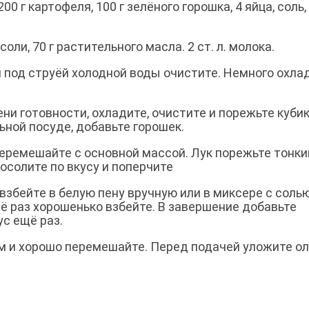
200 г картофеля, 100 г зелёного горошка, 4 яйца, соль,
л. соли, 70 г растительного масла. 2 ст. л. молока.
м под струёй холодной воды очистите. Немного охла
ни готовности, охладите, очистите и порежьте куби
ной посуде, добавьте горошек.
перемешайте с основной массой. Лук порежьте тонк
посолите по вкусу и поперчите
взбейте в белую пену вручную или в миксере с солью
щё раз хорошенько взбейте. В завершение добавьте
с ещё раз.
м и хорошо перемешайте. Перед подачей уложите о