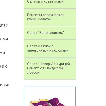
Салаты с креветками
Рецепты эротической
кухни. Салаты
дите
Салат "Белая лошадь"
ками.
Салат из киви с
апельсинами и яблоками
ими
Салат "Цезарь" с курицей.
 и с
Рецепт от Найджелы
Лоусон
ливье