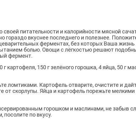
По своей питательности и калорийности мясной сача
но гораздо вкуснее последнего и полезнее. Положит
ищеварительных ферментах, без которых Ваша жизнь
пытанием болью. Овощи с лёгкостью решают подобн
ный фермент.
0 г картофеля, 150 г зелёного горошка, 4 яйца, 50 г ма
те ломтиками. Картофель отварите, очистите и дай
те от скорлупы. Яйца и картофель порежьте мелкими
сервированным горошком и маслинами, не забыв с
 посолите по вкусу.