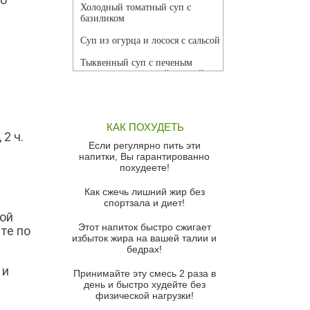
Холодный томатный суп с
базиликом
Суп из огурца и лосося с сальсой
Тыквенный суп с печеным
чесноком и томатной сальсой
Грибной суп
Томатный суп с кремом из
КАК ПОХУДЕТЬ
красного перца
 2 ч.
Если регулярно пить эти
Парижский луковый суп
напитки, Вы гарантированно
похудеете!
Суп из спаржи и горошка с
сыром пармезан
Как сжечь лишний жир без
спортзала и диет!
Суп-крем из цветной капусты
ной
Этот напиток быстро сжигает
те по
Французский луковый суп
избыток жира на вашей талии и
бедрах!
Суп из баклажанов с моцареллой
и гремолатой
 и
Принимайте эту смесь 2 раза в
Грибной крем-суп с кростини с
день и быстро худейте без
козьим сыром
физической нагрузки!