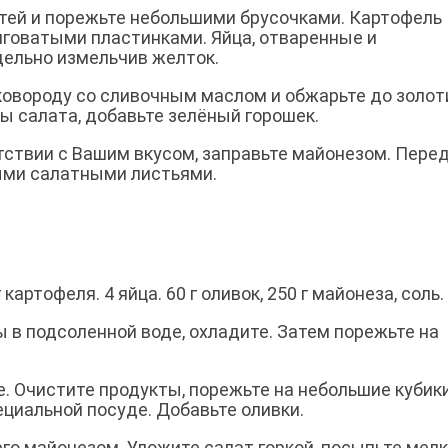
стей и порежьте небольшими брусочками. Картофель
лговатыми пластинками. Яйца, отваренные и
дельно измельчив желток.
сковороду со сливочным маслом и обжарьте до золо
ы салата, добавьте зелёный горошек.
тствии с Вашим вкусом, заправьте майонезом. Пере
ыми салатными листьями.
 картофеля. 4 яйца. 60 г оливок, 250 г майонеза, соль.
 в подсоленной воде, охладите. Затем порежьте на
е. Очистите продукты, порежьте на небольшие кубики
циальной посуде. Добавьте оливки.
его майонезом. Уложите салат горкой, посыпьте мел