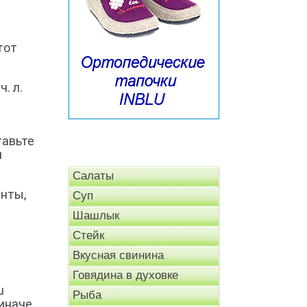
тот
ч. л.
тавьте
и
Салаты
енты,
Суп
Шашлык
Стейк
Вкусная свинина
Говядина в духовке
ш
Рыба
 иначе