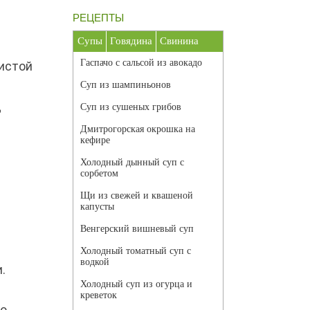
РЕЦЕПТЫ
Супы
Говядина
Свинина
Гаспачо с сальсой из авокадо
тистой
Суп из шампиньонов
д
Суп из сушеных грибов
Дмитрогорская окрошка на
кефире
Холодный дынный суп с
сорбетом
Щи из свежей и квашеной
капусты
Венгерский вишневый суп
Холодный томатный суп с
водкой
.
Холодный суп из огурца и
креветок
ко