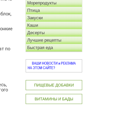
Морепродукты
Птица
яблок,
Закуски
Каши
тонкие
Десерты
Лучшие рецепты
Быстрая еда
ат по
сь,
ПИЩЕВЫЕ ДОБАВКИ
того
ВИТАМИНЫ И БАДЫ