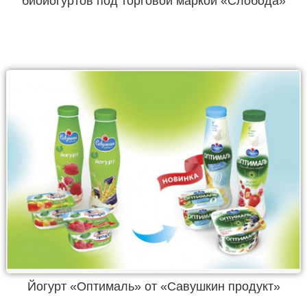
биойогуртов под торговой маркой «Слобода»
Йогурт «Оптималь» от «Савушкин продукт»