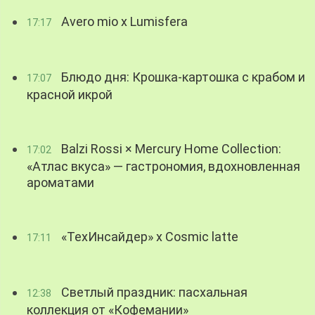
Avero mio x Lumisfera
17:17
Блюдо дня: Крошка-картошка с крабом и
17:07
красной икрой
Balzi Rossi × Mercury Home Collection:
17:02
«Атлас вкуса» — гастрономия, вдохновленная
ароматами
«ТехИнсайдер» х Cosmic latte
17:11
Светлый праздник: пасхальная
12:38
коллекция от «Кофемании»