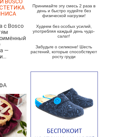
И BOSCO
и гремолатой
Принимайте эту смесь 2 раза в
ЭСТЕТИКА
Грибной крем-суп с кростини с
день и быстро худейте без
ННИСА
козьим сыром
физической нагрузки!
а с Bosco
Суп мисо с зеленым луком и
Худеем без особых усилий,
тофу
тям
употребляя каждый день чудо-
салат!
ноимённый
Суп из помидоров черри с песто
е
из рукколы
Забудьте о силиконе! Шесть
а —
растений, которые способствуют
Португальский чесночный суп с
...
росту груди
яйцом
Авголемоно
Том ям с тофу
ФА
Ирландский картофельный суп
Суп из пастернака
Пряный морковный суп во время
зимних холодов
Тосканский фасолевый суп
Американский суп из красной