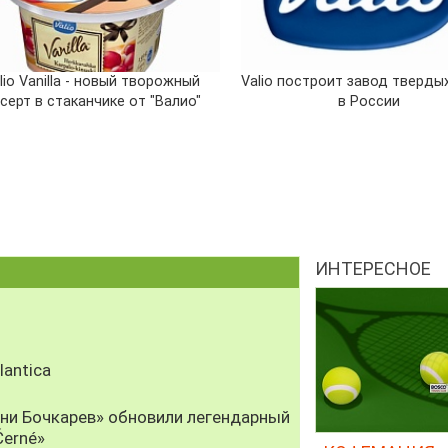
lio Vanilla - новый творожный
Valio построит завод тверды
серт в стаканчике от "Валио"
в России
ИНТЕРЕСНОЕ
antica
рни Бочкарев» обновили легендарный
Černé»