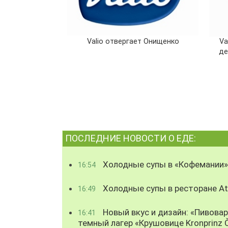
Valio отвергает Онищенко
Va
де
ПОСЛЕДНИЕ НОВОСТИ О ЕДЕ:
Холодные супы в «Кофемании»
16:54
Холодные супы в ресторане Atl
16:49
Новый вкус и дизайн: «Пивова
16:41
темный лагер «Крушовице Kronprinz 