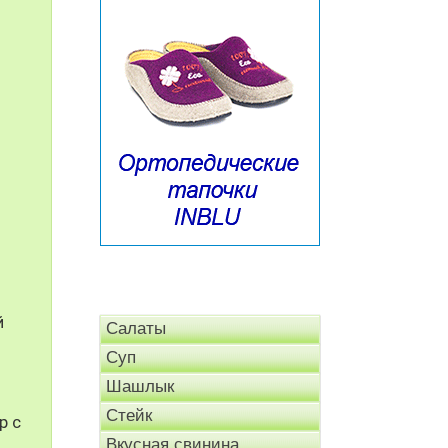
й
Салаты
Суп
Шашлык
Стейк
р с
Вкусная свинина