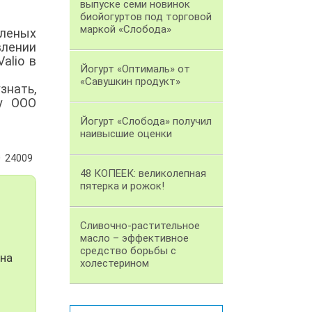
выпуске семи новинок
биойогуртов под торговой
маркой «Слобода»
вленых
влении
alio в
Йогурт «Оптималь» от
«Савушкин продукт»
знать,
у ООО
Йогурт «Слобода» получил
наивысшие оценки
24009
48 КОПЕЕК: великолепная
пятерка и рожок!
Сливочно-растительное
масло – эффективное
средство борьбы с
 на
холестерином