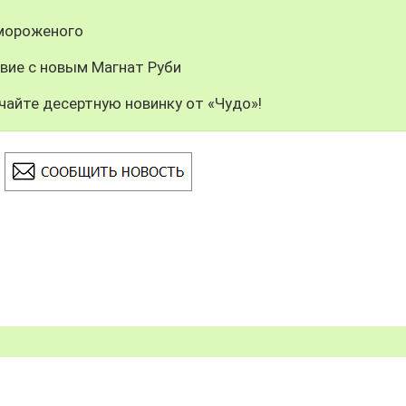
 мороженого
вие с новым Магнат Руби
чайте десертную новинку от «Чудо»!