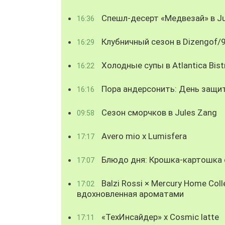
Спешл-десерт «Медвезай» в Ju
16:36
Клубничный сезон в Dizengof/
16:29
Холодные супы в Atlantica Bist
16:22
Пора андерсонить: День защи
16:16
Сезон сморчков в Jules Zang
09:58
Avero mio x Lumisfera
17:17
Блюдо дня: Крошка-картошка с
17:07
Balzi Rossi × Mercury Home Coll
17:02
вдохновленная ароматами
«ТехИнсайдер» х Cosmic latte
17:11