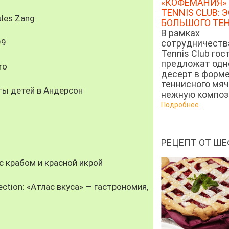
«КОФЕМАНИЯ» 
TENNIS CLUB: 
les Zang
БОЛЬШОГО ТЕ
В рамках
99
сотрудничеств
Tennis Club гос
предложат од
ro
десерт в форм
теннисного мяч
ты детей в Андерсон
нежную компози
Подробнее...
РЕЦЕПТ ОТ ШЕ
 крабом и красной икрой
ection: «Атлас вкуса» — гастрономия,