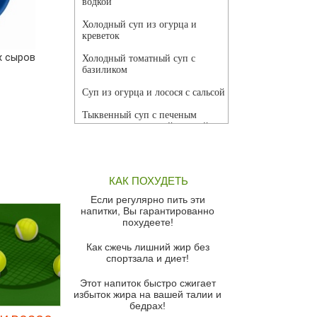
водкой
Холодный суп из огурца и
креветок
х сыров
Холодный томатный суп с
базиликом
Суп из огурца и лосося с сальсой
Тыквенный суп с печеным
чесноком и томатной сальсой
Грибной суп
Томатный суп с кремом из
КАК ПОХУДЕТЬ
красного перца
Если регулярно пить эти
Парижский луковый суп
напитки, Вы гарантированно
похудеете!
Суп из спаржи и горошка с
сыром пармезан
Как сжечь лишний жир без
спортзала и диет!
Суп-крем из цветной капусты
Этот напиток быстро сжигает
Французский луковый суп
избыток жира на вашей талии и
бедрах!
Суп из баклажанов с моцареллой